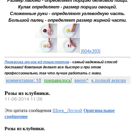
Размер ладони - определяет порцию белковой пищи.
Кулак определяет - размер порции овощей.
Сложенные руки - определяют углеводную часть.
Большой палец - определяет размер жирной части.
[604x393]
Перевозка грузов жд транспортом
- самый надежный способ
доставки!
Компания делает все быстро и при этом
профессионально, так что лучше работать с ними.
комментарии: 10
понравилось!
вверх^
к полной версии
Розы из клубники.
11-06-2014 11:36
Это цитата сообщения
Шрек_Лесной
Оригинальное
сообщение
Розы из клубники.