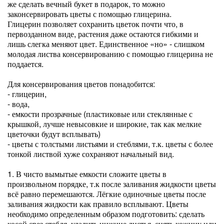
же сделать вечный букет в подарок, то можно
законсервировать цветы с помощью глицерина.
Глицерин позволяет сохранить цветок почти что, в
первозданном виде, растения даже остаются гибкими и
лишь слегка меняют цвет. Единственное «но» - слишком
молодая листва консервированию с помощью глицерина не
поддается.
Для консервирования цветов понадобится:
- глицерин,
- вода,
- емкости прозрачные (пластиковые или стеклянные с
крышкой, лучше невысовкие и широкие, так как мелкие
цветочки будут всплывать)
- цветы с толстыми листьями и стеблями, т.к. цветы с более
тонкой листвой хуже сохраняют начальный вид.
1. В чисто вымытые емкости сложите цветы в
произвольном порядке, т.к после заливания жидкости цветы
всё равно перемешаются. Лёгкие одиночные цветы после
заливания жидкости как правило всплывают. Цветы
необходимо определенным образом подготовить: сделать
косой срез стебля, удалить нижние листья, снять кожицу или