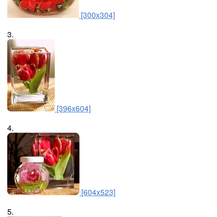
[300x304]
3.
[396x604]
4.
[604x523]
5.