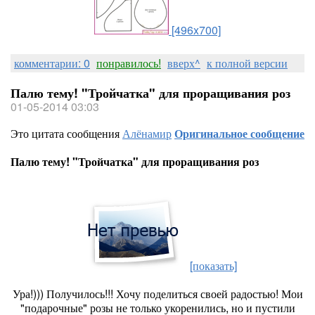
[496x700]
комментарии: 0
понравилось!
вверх^
к полной версии
Палю тему! "Тройчатка" для проращивания роз
01-05-2014 03:03
Это цитата сообщения
Алёнамир
Оригинальное сообщение
Палю тему! "Тройчатка" для проращивания роз
[показать]
Ура!))) Получилось!!! Хочу поделиться своей радостью! Мои
"подарочные" розы не только укоренились, но и пустили