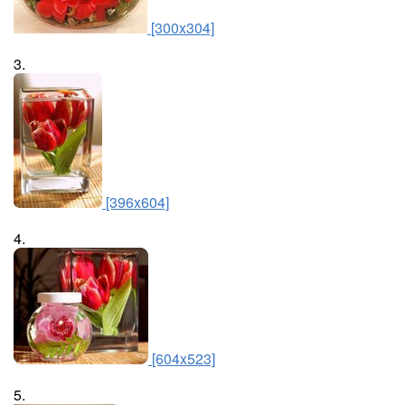
[300x304]
3.
[396x604]
4.
[604x523]
5.