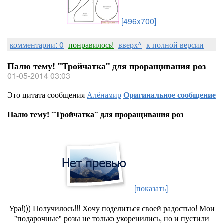
[496x700]
комментарии: 0
понравилось!
вверх^
к полной версии
Палю тему! "Тройчатка" для проращивания роз
01-05-2014 03:03
Это цитата сообщения
Алёнамир
Оригинальное сообщение
Палю тему! "Тройчатка" для проращивания роз
[показать]
Ура!))) Получилось!!! Хочу поделиться своей радостью! Мои
"подарочные" розы не только укоренились, но и пустили