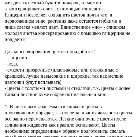
же сделать вечный букет в подарок, то можно
законсервировать цветы с помощью глицерина.
Глицерин позволяет сохранить цветок почти что, в
первозданном виде, растения даже остаются гибкими и
лишь слегка меняют цвет. Единственное «но» - слишком
молодая листва консервированию с помощью глицерина не
поддается.
Для консервирования цветов понадобится:
- глицерин,
- вода,
- емкости прозрачные (пластиковые или стеклянные с
крышкой, лучше невысовкие и широкие, так как мелкие
цветочки будут всплывать)
- цветы с толстыми листьями и стеблями, т.к. цветы с более
тонкой листвой хуже сохраняют начальный вид.
1. В чисто вымытые емкости сложите цветы в
произвольном порядке, т.к после заливания жидкости цветы
всё равно перемешаются. Лёгкие одиночные цветы после
заливания жидкости как правило всплывают. Цветы
необходимо определенным образом подготовить: сделать
косой срез стебля, удалить нижние листья, снять кожицу или