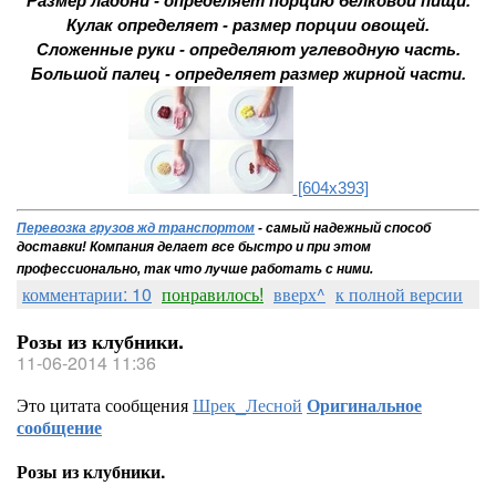
Размер ладони - определяет порцию белковой пищи.
Кулак определяет - размер порции овощей.
Сложенные руки - определяют углеводную часть.
Большой палец - определяет размер жирной части.
[604x393]
Перевозка грузов жд транспортом
- самый надежный способ
доставки!
Компания делает все быстро и при этом
профессионально, так что лучше работать с ними.
комментарии: 10
понравилось!
вверх^
к полной версии
Розы из клубники.
11-06-2014 11:36
Это цитата сообщения
Шрек_Лесной
Оригинальное
сообщение
Розы из клубники.