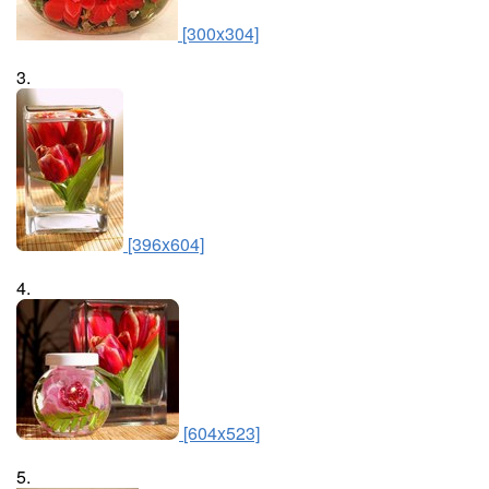
[300x304]
3.
[396x604]
4.
[604x523]
5.