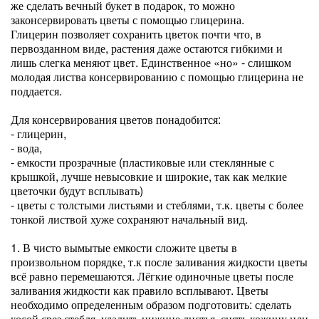
же сделать вечный букет в подарок, то можно
законсервировать цветы с помощью глицерина.
Глицерин позволяет сохранить цветок почти что, в
первозданном виде, растения даже остаются гибкими и
лишь слегка меняют цвет. Единственное «но» - слишком
молодая листва консервированию с помощью глицерина не
поддается.
Для консервирования цветов понадобится:
- глицерин,
- вода,
- емкости прозрачные (пластиковые или стеклянные с
крышкой, лучше невысовкие и широкие, так как мелкие
цветочки будут всплывать)
- цветы с толстыми листьями и стеблями, т.к. цветы с более
тонкой листвой хуже сохраняют начальный вид.
1. В чисто вымытые емкости сложите цветы в
произвольном порядке, т.к после заливания жидкости цветы
всё равно перемешаются. Лёгкие одиночные цветы после
заливания жидкости как правило всплывают. Цветы
необходимо определенным образом подготовить: сделать
косой срез стебля, удалить нижние листья, снять кожицу или