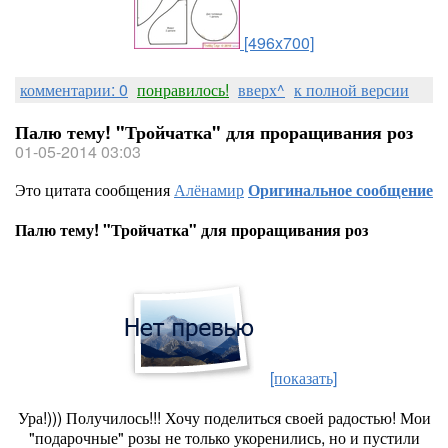
[496x700]
комментарии: 0
понравилось!
вверх^
к полной версии
Палю тему! "Тройчатка" для проращивания роз
01-05-2014 03:03
Это цитата сообщения
Алёнамир
Оригинальное сообщение
Палю тему! "Тройчатка" для проращивания роз
[показать]
Ура!))) Получилось!!! Хочу поделиться своей радостью! Мои
"подарочные" розы не только укоренились, но и пустили