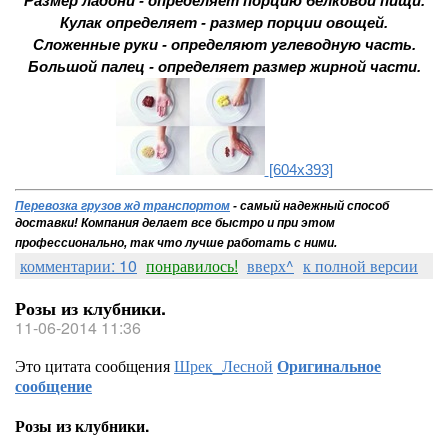
Размер ладони - определяет порцию белковой пищи.
Кулак определяет - размер порции овощей.
Сложенные руки - определяют углеводную часть.
Большой палец - определяет размер жирной части.
[604x393]
Перевозка грузов жд транспортом
- самый надежный способ
доставки!
Компания делает все быстро и при этом
профессионально, так что лучше работать с ними.
комментарии: 10
понравилось!
вверх^
к полной версии
Розы из клубники.
11-06-2014 11:36
Это цитата сообщения
Шрек_Лесной
Оригинальное
сообщение
Розы из клубники.