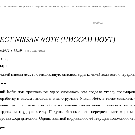
ит
калькулятор автокредита
каско
кредит
машина
авто
кредитование
ЕСТ NISSAN NOTE (НИССАН НОУТ)
я 2012 г. 11:59
+ в цитатник
ет -
Q
дар:
едней панели несут потенциальную опасность для коленей водителя и передне
тей:
ий Isofix при фронтальном ударе сломалось, что создало угрозу травмиро
оработку и внесла изменения в конструкцию Nissan Note, а также связалас
равные детали. Также при лобовом столкновении датчики на манекене полу
агрузки на грудную клетку. Подушка безопасности переднего пассажира мо
 против хода движения. Однако внятной индикации о её текущем положении не
дов: