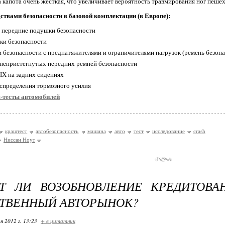
 капота очень жесткая, что увеличивает вероятность травмирования ног пешех
ствами безопасности в базовой комплектации (в Европе):
 передние подушки безопасности
ки безопасности
и безопасности с преднатяжителями и ограничителями нагрузок (ремень безоп
 непристегнутых передних ремней безопасности
FIX на задних сидениях
аспределения тормозного усилия
-тесты автомобилей
краштест
автобезопасность
машина
авто
тест
исследование
crash
Ниссан Ноут
Т ЛИ ВОЗОБНОВЛЕНИЕ КРЕДИТОВА
ТВЕННЫЙ АВТОРЫНОК?
я 2012 г. 13:23
+ в цитатник