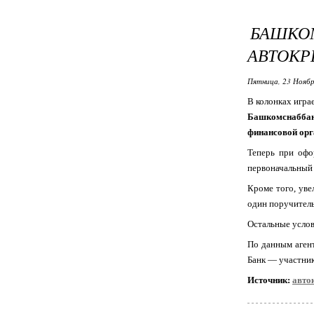
БАШК
АВТОКР
Пятница, 23 Ноябр
В колонках игра
Башкомснаббанк
финансовой орг
Теперь при офо
первоначальный 
Кроме того, уве
один поручитель
Остальные услов
По данным агент
Банк — участник
Источник:
авто