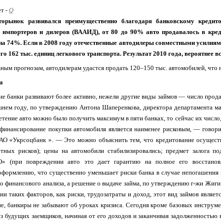
ет -
Q
торынок развивался преимущественно благодаря банковскому кредит
импортеров и дилеров (ВААИД), от 80 до 90% авто продавалось в креди
на 74%. Если в 2008 году отечественные автодилеры совместными усилиями
го 162 тыс. единиц легкового транспорта. Результат 2010 года, вероятнее в
ным прогнозам, автодилерам удастся продать 120–150 тыс. автомобилей, что 
а
е банки развивают более активно, нежели другие виды займов — число прода
нем году, по утверждению Антона Шаперенкова, директора департамента ма
етение авто можно было получить максимум в пяти банках, то сейчас их число,
финансирование покупки автомобиля является наименее рисковым, — говорит
О «Укрсоцбанк ». — Это можно объяснить тем, что кредитование осуществл
ютных рисков); цены на автомобили стабилизировались; предмет залога п
 (при повреждении авто это дает гарантию на полное его восстановле
формлению, что существенно уменьшает риски банка в случае непогашения 
го финансового анализа, а решение о выдаче займа, по утверждению г-жи Жиги
ии таких факторов, как риски, трудозатраты и доход, этот вид займов являе
е, банкиры не забывают об уроках кризиса. Сегодня кроме базовых инструм
з будущих заемщиков, начиная от его доходов и заканчивая задолженностью