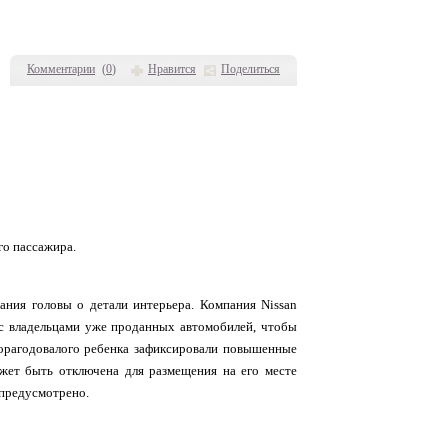
Комментарии
(
0
)
Нравится
Поделиться
го пассажира.
вания головы о детали интерьера. Компания Nissan
ь с владельцами уже проданных автомобилей, чтобы
торагодовалого ребенка зафиксировали повышенные
жет быть отключена для размещения на его месте
 предусмотрено.