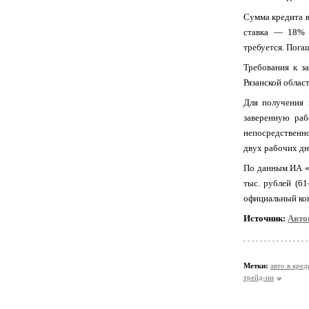
Сумма кредита в
ставка — 18% г
требуется. Пога
Требования к з
Рязанской облас
Для получения 
заверенную раб
непосредственно
двух рабочих дн
По данным ИА «
тыс. рублей (6
официальный кон
Источник:
Авто
Метки:
авто в кред
трейд-ин