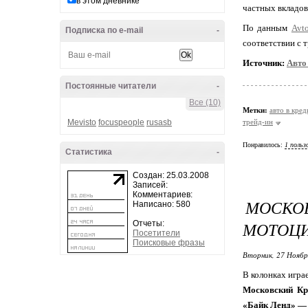
в этом дневнике
частных вкладов
По данным
Avto
Подписка по e-mail
-
соответствии с 
Источник:
Авто
Постоянные читатели
-
Все (10)
Метки:
авто в кред
Mevisto
focuspeople
rusasb
трейд-ин
Понравилось:
1 польз
Статистика
-
Создан: 25.03.2008
Записей:
Комментариев:
МОСКО
Написано: 580
МОТОЦ
Отчеты:
Посетители
Поисковые фразы
Вторник, 27 Ноябр
В колонках игра
Московский Кр
«Байк Ленд» — 