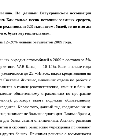
ованию. По данным Всеукраинской ассоциации
т. Как только иссяк источник заемных средств,
 реализовали 623 тыс. автомобилей, то по итогам
сего, будет неутешительным.
на 12–26% меньше результатов 2009 года.
нных в кредит автомобилей в 2009 г. составляло 5%
ркетинга VAB Банка, — 10-15%. Если в начале года
 увеличилось до 25. «Из всех видов кредитования на
 Светлана Жигинас, начальник отдела по работе с
яется в гривне (соответственно, клиент и банк не
одлежит обязательному страхованию по программе
ние); договора залога подлежат обязательному
кредита». Кроме того, данный вид кредитования не
нас, занимает не больше одного дня. Таким образом,
тся для банка самым оптимальным. Активно развивая
ентов и скоринга банковские учреждения применяют
 в других банках. Принимая решение о возможности