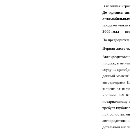
В колонках игра
До кризиса ав
автомобильных 
продажи упали 
2009 года — все
По предваритель
Первая ласточк
Автокредитовани
продаж, в нынеш
ссуду на приобр
данный момент 
автодилерами ПА
зависят от вал
«полное КАСКО»
нотариальному о
требует глубоко
при сопоставлен
автокредитовани
детальный анали