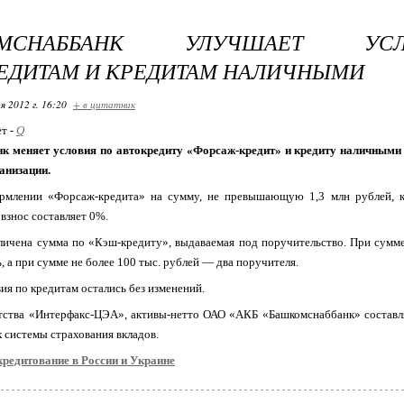
ОМСНАББАНК УЛУЧШАЕТ У
ЕДИТАМ И КРЕДИТАМ НАЛИЧНЫМИ
я 2012 г. 16:20
+ в цитатник
ет -
Q
 меняет условия по автокредиту «Форсаж-кредит» и кредиту наличными 
анизации.
рмлении «Форсаж-кредита» на сумму, не превышающую 1,3 млн рублей, к
взнос составляет 0%.
личена сумма по «Кэш-кредиту», выдаваемая под поручительство. При сумм
, а при сумме не более 100 тыс. рублей — два поручителя.
ия по кредитам остались без изменений.
ства «Интерфакс-ЦЭА», активы-нетто ОАО «АКБ «Башкомснаббанк» составляе
 системы страхования вкладов.
кредитование в России и Украине