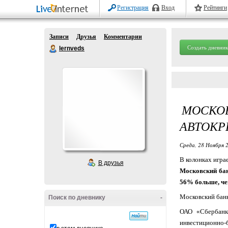
Регистрация
Вход
Рейтинги
Записи
Друзья
Комментарии
Создать дневник
lernveds
МОСКОВ
АВТОКР
Среда, 28 Ноября 2
В колонках игра
В друзья
Московский бан
56% больше, чем
Московский банк
Поиск по дневнику
-
ОАО «Сбербанк
инвестиционно-б