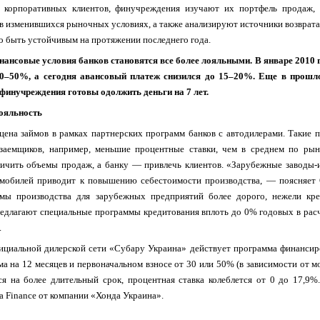
 корпоративных клиентов, финучреждения изучают их портфель продаж, 
 изменившихся рыночных условиях, а также анализируют источники возврата
 быть устойчивым на протяжении последнего года.
нансовые условия банков становятся все более лояльными. В январе 2010 
0–50%, а сегодня авансовый платеж снизился до 15–20%. Еще в прошло
 финучреждения готовы одолжить деньги на 7 лет.
ояльность
цена займов в рамках партнерских программ банков с автодилерами. Такие 
заемщиков, например, меньшие процентные ставки, чем в среднем по рын
ичить объемы продаж, а банку — привлечь клиентов. «Зарубежные заводы-и
омобилей приводит к повышению себестоимости производства, — поясняет
мы производства для зарубежных предприятий более дорого, нежели кр
едлагают специальные программы кредитования вплоть до 0% годовых в расч
.
ициальной дилерской сети «Субару Украина» действует программа финансир
а на 12 месяцев и первоначальном взносе от 30 или 50% (в зависимости от м
ся на более длительный срок, процентная ставка колеблется от 0 до 17,9
 Finance от компании «Хонда Украина».