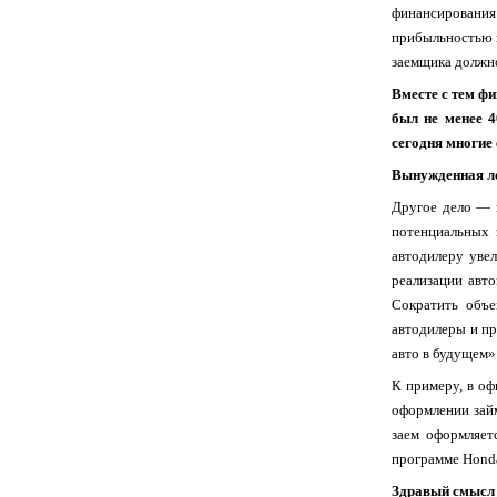
финансирования
прибыльностью в
заемщика должно
Вместе с тем фи
был не менее 4
сегодня многие
Вынужденная л
Другое дело — 
потенциальных 
автодилеру увел
реализации авт
Сократить объе
автодилеры и пр
авто в будущем»
К примеру, в оф
оформлении займ
заем оформляет
программе Honda
Здравый смысл