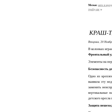
Метки:
авто в кред
трейд-ин
КРАШ-Т
Вторник, 20 Ноябр
В колонках игра
Фронтальный у
Элементы на пер
Безопасность де
Одно из креплен
выявила эту нед
заменить неисп
вертикальные н
детского кресла
Защита пешехо