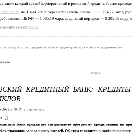
, а также каждый третий корпоративный и розничный кредит в России приходи
-credit.com
, на 1 мая 2012 года нетто-активы банка — 11 794,22 млрд рубл
требованиями ЦБ РФ) — 1 595,19 млрд, кредитный портфель — 8 295,16 млрд, о
 в кредит
моя страница
ит
калькулятор автокредита
каско
кредит
машина
авто
кредитование
ователю
ВСКИЙ КРЕДИТНЫЙ БАНК: КРЕДИТЫ
ИКЛОВ
я 2012 г. 10:38
+ в цитатник
ет -
Q
едитный Банк предлагает специальную программу кредитования на при
без страховки, залога и поручителей. Об этом говорится в сообщении прес