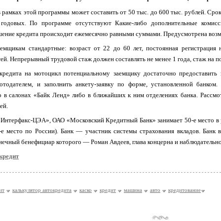
 рамках этой программы может составить от 50 тыс. до 600 тыс. рублей. Срок
одовых. По программе отсутствуют Какие-либо дополнительные комисси
шение кредита происходит ежемесячно равными суммами. Предусмотрена возм
аемщикам стандартные: возраст от 22 до 60 лет, постоянная регистрация 
тей. Непрерывный трудовой стаж должен составлять не менее 1 года, стаж на п
кредита на мотоцикл потенциальному заемщику достаточно предоставить 
отодателем, и заполнить анкету-заявку по форме, установленной банком
 в салонах «Байк Ленд» либо в ближайших к ним отделениях банка. Рассмо
ей.
Интерфакс-ЦЭА», ОАО «Московский Кредитный Банк» занимает 50-е место в р
1-е место по России). Банк — участник системы страхования вкладов. Бан
ечный бенефициар которого — Роман Авдеев, глава концерна и наблюдательн
кредит
ит
калькулятор автокредита
каско
кредит
машина
авто
кредитование