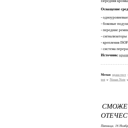
Передняя кромка
Оснащение сред
- одноуровневые
- боковые подуш
- передние ремн
- сигнализаторы
- крепления ISO
- система перер
Источник:
краш
Метки:
краш-тест
test
Nissan Note
СМОЖЕ
ОТЕЧЕС
Пятница, 16 Ноябр