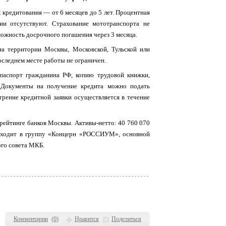
 кредитования — от 6 месяцев до 5 лет. Процентная
и отсутствуют. Страхование мототранспорта не
ожность досрочного погашения через 3 месяца.
на территории Москвы, Московской, Тульской или
оследнем месте работы не ограничен.
паспорт гражданина РФ, копию трудовой книжки,
. Документы на получение кредита можно подать
трение кредитной заявки осуществляется в течение
ейтинге банков Москвы. Активы-нетто: 40 760 070
к входит в группу «Концерн «РОССИУМ», основной
ого совета МКБ.
Комментарии
(
0
)
Нравится
Поделиться