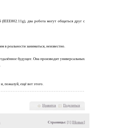
 (IEEE802.11g), два робота могут общаться друг с
им в реальности заниматься, неизвестно.
а отдалённое будущее. Она производит универсальных
.
и, пожалуй, ещё вот этого.
Нравится
Поделиться
»
Страницы:
[1] [
Новые
]