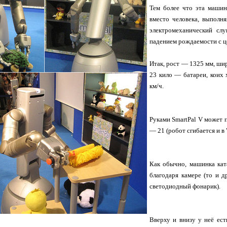
Тем более что эта машин
вместо человека, выполн
электромеханический слу
падением рождаемости с ц
Итак, рост — 1325 мм, шир
23 кило — батареи, коих 
км/ч.
Руками SmartPal V может п
— 21 (робот сгибается и в 
Как обычно, машинка кат
благодаря камере (то и д
светодиодный фонарик).
Вверху и внизу у неё ес