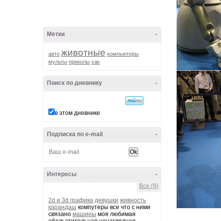
Метки
-
животные
авто
компьютеры
мульты
приколы
хак
Поиск по дневнику
-
в этом дневнике
Подписка по e-mail
-
Интересы
-
Все (9)
2d и 3d графика
девушки
живность
карандаш
компутеры все что с ними
связано
машины
моя любимая