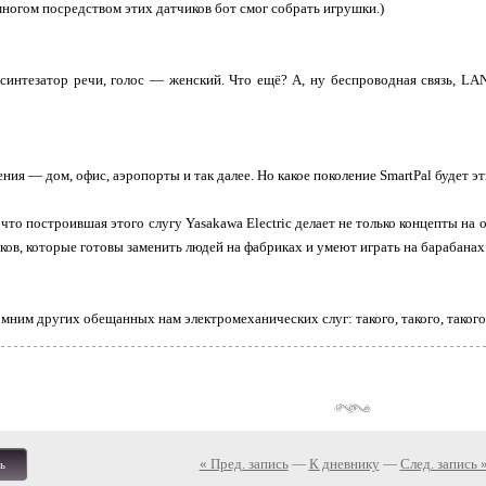
многом посредством этих датчиков бот смог собрать игрушки.)
синтезатор речи, голос — женский. Что ещё? А, ну беспроводная связь, LAN
ия — дом, офис, аэропорты и так далее. Но какое поколение SmartPal будет эт
 что построившая этого слугу Yasakawa Electric делает не только концепты н
ов, которые готовы заменить людей на фабриках и умеют играть на барабанах
мним других обещанных нам электромеханических слуг: такого, такого, такого 
« Пред. запись
—
К дневнику
—
След. запись 
ь