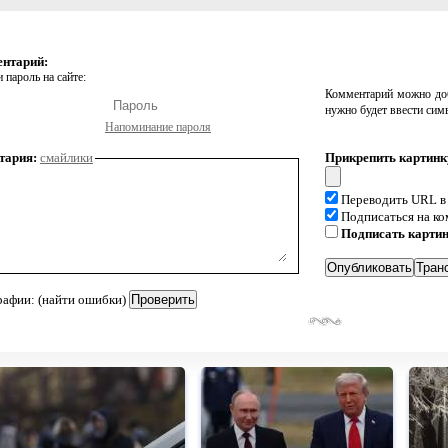
ентарий:
 пароль на сайте:
Комментарий можно доб
нужно будет ввести сим
Напоминание пароля
тария:
смайлики
Прикрепить картинк
Переводить URL в
Подписаться на к
Подписать карти
рафии: (найти ошибки)