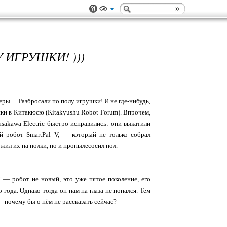
ИГРУШКИ! )))
еры… Разбросали по полу игрушки! И не где-нибудь,
ики в Китакюсю (Kitakyushu Robot Forum). Впрочем,
sakawa Electric быстро исправились: они выкатили
 робот SmartPal V, — который не только собрал
ил их на полки, но и пропылесосил пол.
V — робот не новый, это уже пятое поколение, его
 года. Однако тогда он нам на глаза не попался. Тем
 почему бы о нём не рассказать сейчас?