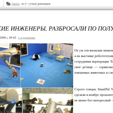
Авось
из (+ сутки) дневников
ИЕ ИНЖЕНЕРЫ, РАЗБРОСАЛИ ПО ПОЛУ 
2008 г. 09:02
+ в цитатник
Ох уж эти японские инжен
а на выставке робототехн
сотрудники корпорации Ya
своё детище — сервисный
плюшевых животных и слож
Строго говоря, SmartPal 
сделали в ноябре прошлого
не менее бот интересный —