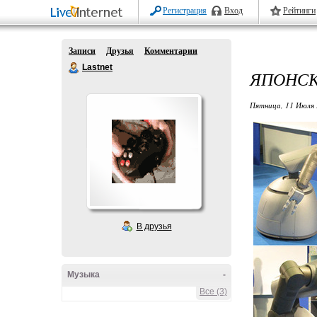
Регистрация
Вход
Рейтинги
Записи
Друзья
Комментарии
Lastnet
ЯПОНСК
Пятница, 11 Июля 
В друзья
Музыка
-
Все (3)