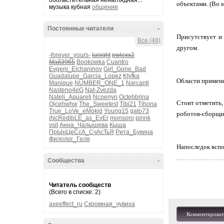
обольстительная ненаглядная...
объектами. (Во 
музыка кубная
общение
Постоянные читатели
-
Присутствует и 
Все (48)
другом.
-forever_yours-
lunight
pwlexx2
Май3965
Bookowka
Cuantro
Evgeni_Elchaninov
Girl_Gone_Bad
Guadalupe_Garcia_Lopez
Ktyfka
Области применен
Manique
NUMBER_ONE_1
Narcanti
Nasteno4eG
Nat-Zvezda
Nateli_Aquareli
Ncoenyn
Octebbrina
Стоит отметить,
Ojcehwhw
The_Sweetest
Tibi21
Tihona
True_LoVe_eMokid
Young15
gato73
роботов-сборщик
iNcRedibLE_as_EvEr
monsoro
pinnk
vsit
Анна_Чалышева
Кыша
ПрЫнЦеСсА_СчАсТьЯ
Рита_Букина
Филолог_Геля
Напоследок вспо
Сообщества
-
Читатель сообществ
(Всего в списке: 2)
axeeffect_ru
Скромная_чувиха
Комментироват