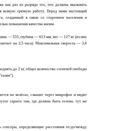
ка как раз из разряда тех, что должны вкалывать
яя всякую грязную работу. Перед нами настоящий
га, созданный в связи со старением населения и
елью повышения качества жизни.
ина — 555, глубина — 613 мм, вес — 127 кг (из них
хватает на 2,5 часа). Максимальная скорость — 3,6
однять до 2 кг, общее количество степеней свободы
"талии").
ается на колёсах, слышит через микрофон и видит
ругое скрыто там, где должна быть голова, тут же
ть сенсоры, определяющие расстояния от/до/между