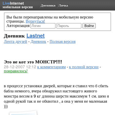
Live
Internet
Дневники
Личка
мобильная версия
Вы были перенаправлены на мобильную версию
страницы.
Вернуться!
Авторизация
Дневник
Lastnet
Лента друзей
-
Дневник
-
Полная версия
Это не кот это МОНСТР!!!!
28-12-2007 12:12
к комментариям
-
к полной версии
-
понравилось!
в процессе установки дверей, которые я ставил что б сбить
бабла немного, вчера обнаружил настоящего живого
монстра весом в 9 кг длинна шерсти максимум 1 см. шею я
одной рукой так и не обхвотил , а она у меня не маленькая
)))