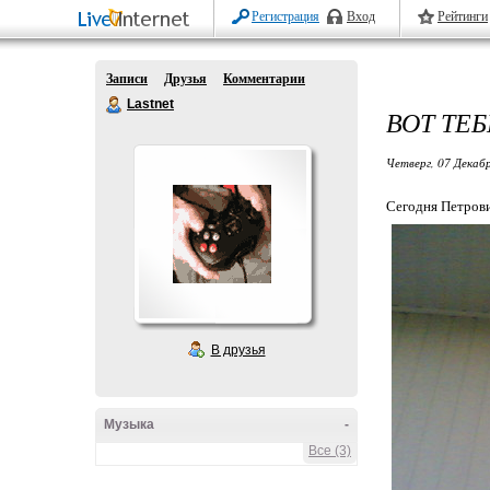
Регистрация
Вход
Рейтинги
Записи
Друзья
Комментарии
Lastnet
ВОТ ТЕ
Четверг, 07 Декабр
Сегодня Петров
В друзья
Музыка
-
Все (3)