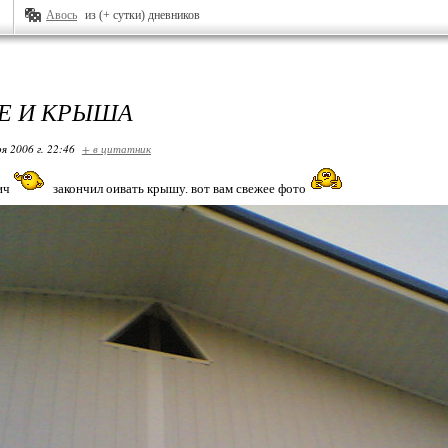
Авось
из (+ сутки) дневников
БЕ И КРЫША
я 2006 г. 22:46
+ в цитатник
ич
закончил оивать крышу. вот вам свежее фото