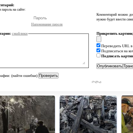
ентарий:
 пароль на сайте:
Комментарий можно доб
нужно будет ввести сим
Напоминание пароля
тария:
смайлики
Прикрепить картинк
Переводить URL в
Подписаться на к
Подписать карти
рафии: (найти ошибки)