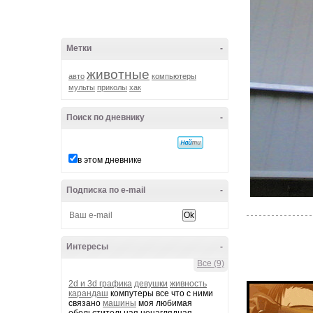
Метки
-
животные
авто
компьютеры
мульты
приколы
хак
Поиск по дневнику
-
в этом дневнике
Подписка по e-mail
-
Интересы
-
Все (9)
2d и 3d графика
девушки
живность
карандаш
компутеры все что с ними
связано
машины
моя любимая