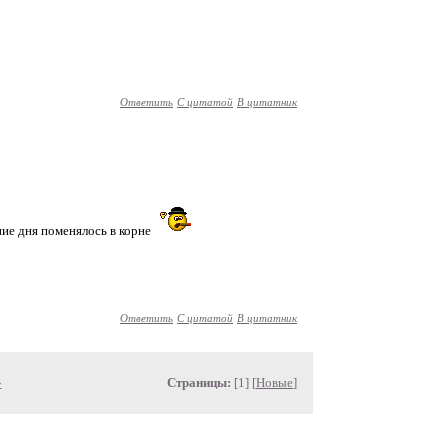
Ответить
С цитатой
В цитатник
ание дня поменялось в корне
Ответить
С цитатой
В цитатник
»
Страницы:
[1] [
Новые
]