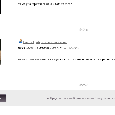
мама уже приехала))) как там на юге?
Lastnet
обратиться по имени
мама
Среда, 13 Декабря 2006 г. 13:02 (
ссылка
)
мама приехала уже как неделю. вот.... жизнь поменялась и распис
« Пред. запись
—
К дневнику
—
След. запись 
ь