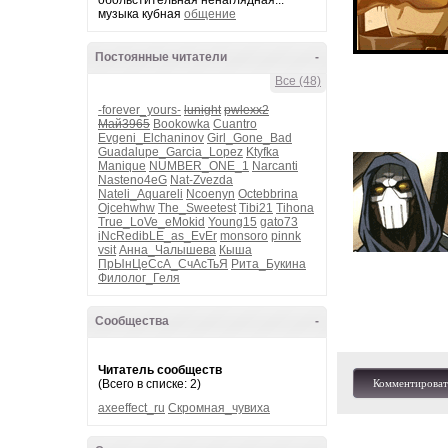
обольстительная ненаглядная...
музыка кубная
общение
Постоянные читатели
-
Все (48)
-forever_yours-
lunight
pwlexx2
Май3965
Bookowka
Cuantro
Evgeni_Elchaninov
Girl_Gone_Bad
Guadalupe_Garcia_Lopez
Ktyfka
Manique
NUMBER_ONE_1
Narcanti
Nasteno4eG
Nat-Zvezda
Nateli_Aquareli
Ncoenyn
Octebbrina
Ojcehwhw
The_Sweetest
Tibi21
Tihona
True_LoVe_eMokid
Young15
gato73
iNcRedibLE_as_EvEr
monsoro
pinnk
vsit
Анна_Чалышева
Кыша
ПрЫнЦеСсА_СчАсТьЯ
Рита_Букина
Филолог_Геля
Сообщества
-
Читатель сообществ
(Всего в списке: 2)
Комментироват
axeeffect_ru
Скромная_чувиха