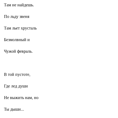
Там не найдешь.
По льду звеня
Там льет хрусталь
Безмолвный и
Чужой февраль.
В той пустоте,
Где лед души
Не выжить нам, но
Ты дыши...