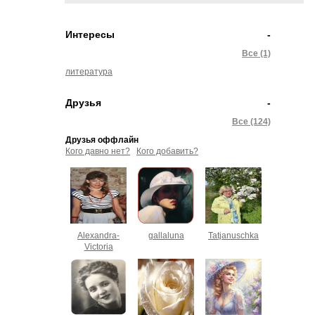
Интересы
-
Все (1)
литература
Друзья
-
Все (124)
Друзья оффлайн
Кого давно нет?
Кого добавить?
Alexandra-
gallaluna
Tatjanuschka
Victoria