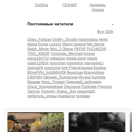
TimOlya
ГЕАНИР
Надежда-
Ариана
Постоянные читатели
-
Все (325)
Disko_Partizan
Dmitry_Shvarts
Harkovskaja
Heler
Italina
Korsia
Lena31
Margy-Seagull
Mili_Monte
Natali_Monte
Niko_2
Ollsvar
PKFNF
PUCHKOVA
TRIO_JOKER
Turquoise_Mermaid
bremer
elena160752
gallaluna
gekata-panti
milami
natali120654
nonnchen
rosavetrov
slavyankaLI
sowhat29
ssesorova
Аля-Рукодельница
Басёна
ВЕнеРИН_БАШМАЧОК
Венюська
Всехдобрее
ЕЖИЧКА
Евгения_Подлесная
Ин-яна
Каляпка
Маками
Нина_Пушкар
Одинокий_рейнджер
Ольга_Бондаревская
Ольсанна
Плерома
Руронна
Тагетис
Уагадугу
Элина_Эля
зинаида65
любитель_оперы
прагматик
телеман