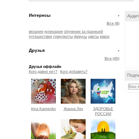
Интересы
-
Аудит
Все (8)
вязание
кулинария
обучение за границей
путешествия
суккуленты
фикусы
цветы
юмор
Друзья
-
Все (45)
Друзья оффлайн
Кого давно нет?
Кого добавить?
Подпи
Irina Karpenko
Жанна Лях
ЗДОРОВЬЕ
РОССИИ