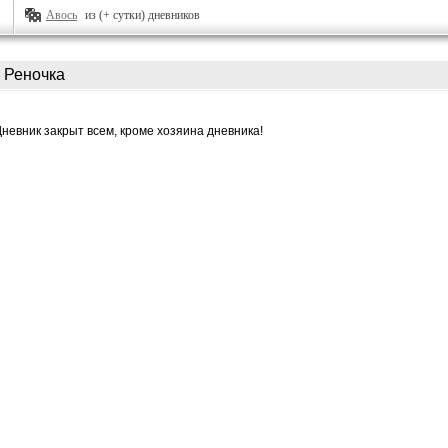
Авось
из (+ сутки) дневников
Реночка
Дневник закрыт всем, кроме хозяина дневника!