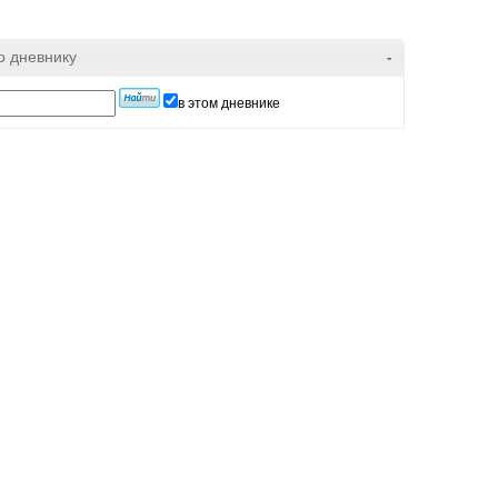
о дневнику
-
в этом дневнике