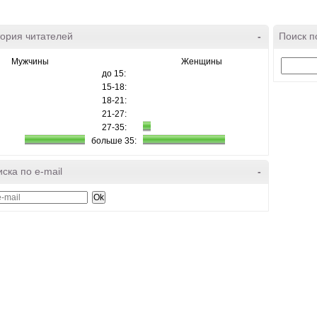
ория читателей
-
Поиск п
Мужчины
Женщины
до 15:
15-18:
18-21:
21-27:
27-35:
больше 35:
ска по e-mail
-