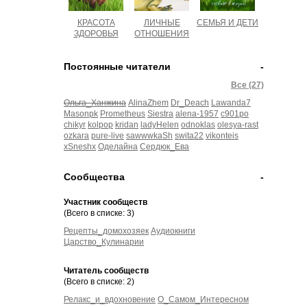
КРАСОТА
ЛИЧНЫЕ
СЕМЬЯ И ДЕТИ
ЗДОРОВЬЯ
ОТНОШЕНИЯ
Постоянные читатели
-
Все (27)
Ольга_Ханжина
AlinaZhem
Dr_Deach
Lawanda7
Masonpk
Prometheus
Siestra
alena-1957
c901po
chikyr
kolpop
kridan
ladyHelen
odnoklas
olesya-rast
ozkara
pure-live
sawwwkaSh
swita22
vikonteis
xSneshx
Оделайна
Сердюк_Ева
Сообщества
-
Участник сообществ
(Всего в списке: 3)
Рецепты_домохозяек
Аудиокниги
Царство_Кулинарии
Читатель сообществ
(Всего в списке: 2)
Релакс_и_вдохновение
О_Самом_Интересном