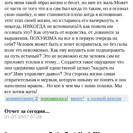
хоть меня такой образ жизни и бесит, но мне их жаль.Может
от части от того что я и сам был когда то таким, но я осознал
свою ошибку, и мне становится плохо когда я вспоминаю
этот этап своей жизни, но я стараюсь его вычеркнуть, и
никогда, НИКОГДА не вспоминать!А как помочь им
осознать это? Как отучить от воровства, от ,извините за
выражения, ПОХУИЗМА на все и в первую очередь на
себя? Человек может быть и хочет исправиться, но без силы
воли это невозможно. Как ему внушить или поднаправить
на путь истиный? Это не возможно если человек сам не
приложет усилия к этому... Создается такое ощущение что
они одержимы одной единственой целью "насрать на
все".Ими управляет дьявол? Эта сторона жизни самая
отвратительная и мерзкая, которую никаму не понять и она
наполнена мраком... Но кое в чем мы с ними похожи. Мы
все хотим жить!
комментарии: 2
понравилось!
вверх^
к полной версии
Отчет за сегодня...
31-07-2007 01:28