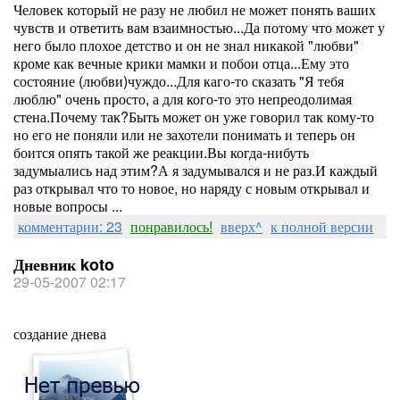
Человек который не разу не любил не может понять ваших
чувств и ответить вам взаимностью...Да потому что может у
него было плохое детство и он не знал никакой "любви"
кроме как вечные крики мамки и побои отца...Ему это
состояние (любви)чуждо...Для каго-то сказать "Я тебя
люблю" очень просто, а для кого-то это непреодолимая
стена.Почему так?Быть может он уже говорил так кому-то
но его не поняли или не захотели понимать и теперь он
боится опять такой же реакции.Вы когда-нибуть
задумыались над этим?А я задумывался и не раз.И каждый
раз открывал что то новое, но наряду с новым открывал и
новые вопросы ...
комментарии: 23
понравилось!
вверх^
к полной версии
Дневник koto
29-05-2007 02:17
создание днева