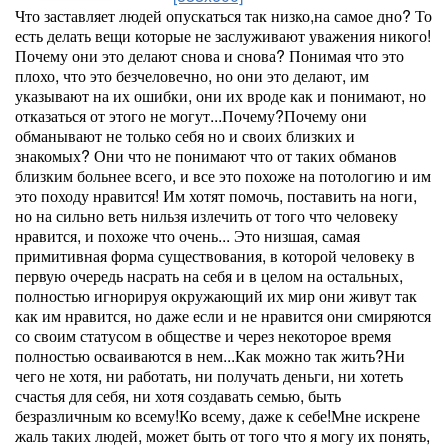
Что заставляет людей опускаться так низко,на самое дно? То
есть делать вещи которые не заслуживают уважения никого!
Почему они это делают снова и снова? Понимая что это
плохо, что это безчеловечно, но они это делают, им
указывают на их ошибки, они их вроде как и понимают, но
отказаться от этого не могут...Почему?Почему они
обманывают не только себя но и своих близких и
знакомых? Они что не понимают что от таких обманов
близким больнее всего, и все это похоже на потологию и им
это походу нравится! Им хотят помочь, поставить на ноги,
но на сильно веть нильзя излечить от того что человеку
нравится, и похоже что очень... Это низшая, самая
примитивная форма существования, в которой человеку в
первую очередь насрать на себя и в целом на остальных,
полностью игнорируя окружающий их мир они живут так
как им нравится, но даже если и не нравится они смиряются
со своим статусом в обществе и через некоторое время
полностью осваиваются в нем...Как можно так жить?Ни
чего не хотя, ни работать, ни получать деньги, ни хотеть
счастья для себя, ни хотя создавать семью, быть
безразличным ко всему!Ко всему, даже к себе!Мне искрене
жаль таких людей, может быть от того что я могу их понять,