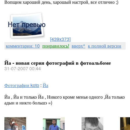
Вопщим хароший день, харошый настрой, все отлично ;)
[439x373]
комментарии: 10
понравилось!
вверх^
к полной версии
Йа - новая серия фотографий в фотоальбоме
31-07-2007 00:44
Фотографии koto
:
Йа
Йа , Йа и только Йа , Никого кроме менья одного ,Йа только
адын и никто большэ =)