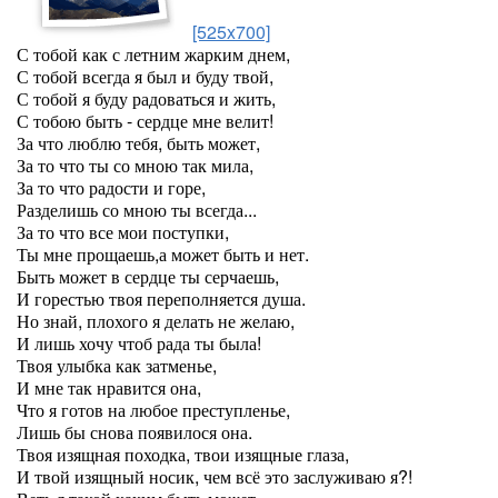
[525x700]
С тобой как с летним жарким днем,
С тобой всегда я был и буду твой,
С тобой я буду радоваться и жить,
С тобою быть - сердце мне велит!
За что люблю тебя, быть может,
За то что ты со мною так мила,
За то что радости и горе,
Разделишь со мною ты всегда...
За то что все мои поступки,
Ты мне прощаешь,а может быть и нет.
Быть может в сердце ты серчаешь,
И горестью твоя переполняется душа.
Но знай, плохого я делать не желаю,
И лишь хочу чтоб рада ты была!
Твоя улыбка как затменье,
И мне так нравится она,
Что я готов на любое преступленье,
Лишь бы снова появилося она.
Твоя изящная походка, твои изящные глаза,
И твой изящный носик, чем всё это заслуживаю я?!