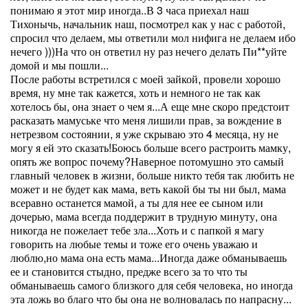
понимаю я этот мир иногда..В 3 часа приехал наш
Тихонычь, начальник наш, посмотрел как у нас с работой,
спросил что делаем, мы ответили мол нифига не делаем ибо
нечего )))На что он ответил ну раз нечего делать Пи**уйте
домой и мы пошли...
После работы встретился с моей зайкой, провели хорошо
время, ну мне так кажется, хоть и немного не так как
хотелось бы, она знает о чем я...А еще мне скоро предстоит
расказать мамуське что меня лишили прав, за вождение в
нетрезвом состоянии, я уже скрываю это 4 месяца, ну не
могу я ей это сказать!Боюсь больше всего растроить мамку,
опять же вопрос почему?Наверное потомушно это самый
главный человек в жизни, больше никто тебя так любить не
может и не будет как мама, веть какой бы ты ни был, мама
всеравно останется мамой, а ты для нее ее сыном или
дочерью, мама всегда поддержит в трудную минуту, она
никогда не пожелает тебе зла...Хоть и с папкой я магу
говорить на любые темы и тоже его очень уважаю и
люблю,но мама она есть мама...Иногда даже обманываешь
ее и становится стыдно, предже всего за то что ты
обманываешь самого близкого для себя человека, но иногда
эта ложь во благо что бы она не волновалась по напрасну...