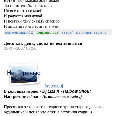
Веть я такой,каким быть может,
Ты не хотела бы знать меня,
Но все же ты со мной,
И радуется моя душа!
И всетаки хачу сказать спасибо,
И лишь за то что есть ты у меня...
комментарии: 2
понравилось!
вверх^
к полной версии
День как день, снова нечем заняться
30-07-2007 07:56
[450x600]
В колонках играет -
Dj Liza K - Raibow Shout
Настроение сейчас -
Позитив как всегда ;)
Проснулся от жалкого и нудного хрипа старого доброго
будильника и понял что опять наступили будни ;)