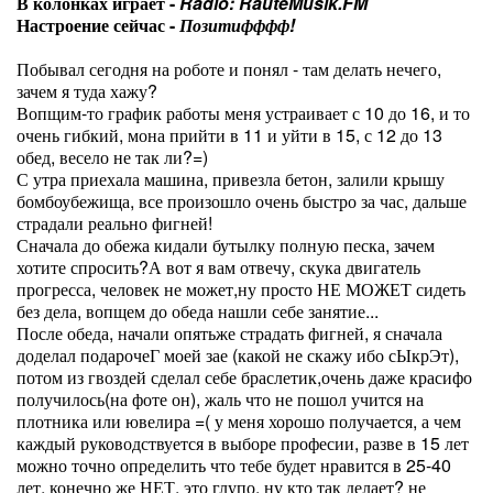
В колонках играет -
Radio: RauteMusik.FM
Настроение сейчас -
Позитифффф!
Побывал сегодня на роботе и понял - там делать нечего,
зачем я туда хажу?
Вопщим-то график работы меня устраивает с 10 до 16, и то
очень гибкий, мона прийти в 11 и уйти в 15, с 12 до 13
обед, весело не так ли?=)
С утра приехала машина, привезла бетон, залили крышу
бомбоубежища, все произошло очень быстро за час, дальше
страдали реально фигней!
Сначала до обежа кидали бутылку полную песка, зачем
хотите спросить?А вот я вам отвечу, скука двигатель
прогресса, человек не может,ну просто НЕ МОЖЕТ сидеть
без дела, вопщем до обеда нашли себе занятие...
После обеда, начали опятьже страдать фигней, я сначала
доделал подарочеГ моей зае (какой не скажу ибо сЫкрЭт),
потом из гвоздей сделал себе браслетик,очень даже красифо
получилось(на фоте он), жаль что не пошол учится на
плотника или ювелира =( у меня хорошо получается, а чем
каждый руководствуется в выборе професии, разве в 15 лет
можно точно определить что тебе будет нравится в 25-40
лет, конечно же НЕТ, это глупо, ну кто так делает? не