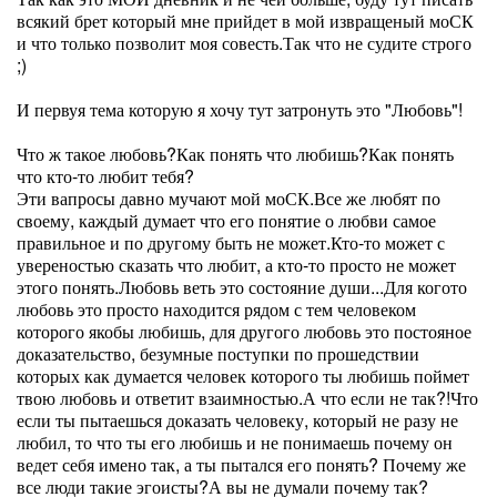
всякий брет который мне прийдет в мой извращеный моСК
и что только позволит моя совесть.Так что не судите строго
;)
И первуя тема которую я хочу тут затронуть это "Любовь"!
Что ж такое любовь?Как понять что любишь?Как понять
что кто-то любит тебя?
Эти вапросы давно мучают мой моСК.Все же любят по
своему, каждый думает что его понятие о любви самое
правильное и по другому быть не может.Кто-то может с
увереностью сказать что любит, а кто-то просто не может
этого понять.Любовь веть это состояние души...Для когото
любовь это просто находится рядом с тем человеком
которого якобы любишь, для другого любовь это постояное
доказательство, безумные поступки по прошедствии
которых как думается человек которого ты любишь поймет
твою любовь и ответит взаимностью.А что если не так?!Что
если ты пытаешься доказать человеку, который не разу не
любил, то что ты его любишь и не понимаешь почему он
ведет себя имено так, а ты пытался его понять? Почему же
все люди такие эгоисты?А вы не думали почему так?