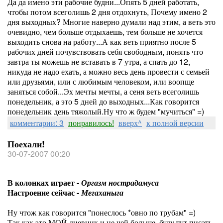
Да да имено эти рабочие будни...Опять 5 дней работать,
чтобы потом всеголишь 2 дня отдохнуть, Почему имено 2
дня выходных? Многие наверно думали над этим, а веть это
очевидно, чем больше отдыхаешь, тем больше не хочется
выходить снова на работу...А как веть приятно после 5
рабочих дней почувствовать себя свободным, понять что
завтра ты можешь не вставать в 7 утра, а спать до 12,
никуда не надо ехать, а можно весь день провести с семьей
или друзьями, или с любимым человеком, или воопще
заняться собой...Эх мечты мечты, а сеня веть всеголишь
понедельник, а это 5 дней до выходных...Как говорится
понедельник день тяжолый.Ну что ж будем "мучиться" =)
комментарии: 3
понравилось!
вверх^
к полной версии
Поехали!
30-07-2007 00:20
В колонках играет -
Оргазм нострадамуса
Настроение сейчас -
Мегаханыга
Ну чтож как говорится "понеслось *овно по трубам" =)
Так как это МОЙ дневник и не чей больше, буду тут писать