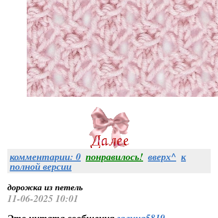
комментарии: 0
понравилось!
вверх^
к
полной версии
дорожка из петель
11-06-2025 10:01
Это цитата сообщения
галина5819