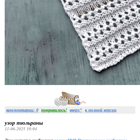
комментарии: 0
понравилось!
вверх^
к полной версии
узор тюльраны
11-06-2025 10:04