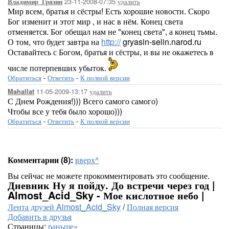
23-11-2008-07:35
удалить
Владимир_Грязин
Мир всем, братья и сёстры! Есть хорошие новости. Скоро
Бог изменит и этот мир , и нас в нём. Конец света
отменяется. Бог обещал нам не "конец света", а конец тьмы.
О том, что будет завтра на
http://
gryasin-selin.narod.ru
Оставайтесь с Богом, братья и сёстры, и вы не окажетесь в
числе потерпевших убыток.
Обратиться
-
Ответить
-
К полной версии
11-05-2009-13:17
удалить
Mahallat
С Днем Рождения!))) Всего самого самого)
Чтобы все у тебя было хорошо)))
Обратиться
-
Ответить
-
К полной версии
Комментарии (8):
вверх^
Вы сейчас не можете прокомментировать это сообщение.
Дневник Ну я пойду. До встречи через год |
Almost_Acid_Sky - Мое кислотное небо |
Лента друзей Almost_Acid_Sky
/
Полная версия
Добавить в друзья
Страницы:
раньше»