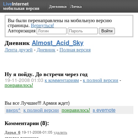
Live
Internet
Дневники
Личка
мобильная версия
Вы были перенаправлены на мобильную версию
страницы.
Вернуться!
Авторизация
Дневник
Almost_Acid_Sky
Лента друзей
-
Дневник
-
Полная версия
Ну я пойду. До встречи через год
19-11-2008 01:03
к комментариям
-
к полной версии
-
понравилось!
Вы все Лучшие!!! Армия ждет)
вверх^
к полной версии
понравилось!
в evernote
Комментарии (8):
19-11-2008-01:05
удалить
Дарья_6
смелое решение..