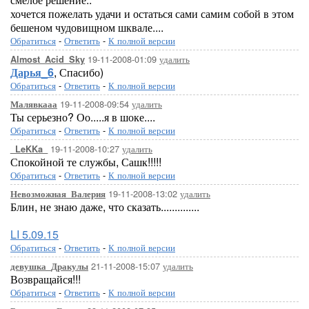
хочется пожелать удачи и остаться сами самим собой в этом
бешеном чудовищном шквале....
Обратиться
-
Ответить
-
К полной версии
19-11-2008-01:09
удалить
Almost_Acid_Sky
Дарья_6
, Спасибо)
Обратиться
-
Ответить
-
К полной версии
19-11-2008-09:54
удалить
Малявкааа
Ты серьезно? Оо.....я в шоке....
Обратиться
-
Ответить
-
К полной версии
19-11-2008-10:27
удалить
_LeKKa_
Спокойной те службы, Сашк!!!!!
Обратиться
-
Ответить
-
К полной версии
19-11-2008-13:02
удалить
Невозможная_Валерия
Блин, не знаю даже, что сказать..............
LI 5.09.15
Обратиться
-
Ответить
-
К полной версии
21-11-2008-15:07
удалить
девушка_Дракулы
Возвращайся!!!
Обратиться
-
Ответить
-
К полной версии