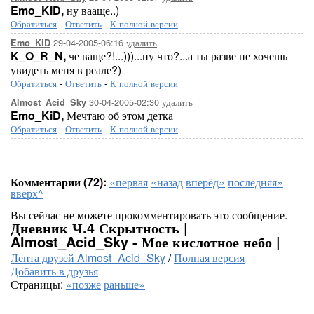
Emo_KiD,
ну вааще..)
Обратиться
-
Ответить
-
К полной версии
29-04-2005-06:16
удалить
Emo_KiD
K_O_R_N,
че ваще?!...)))...ну что?...а ты разве не хочешь
увидеть меня в реале?)
Обратиться
-
Ответить
-
К полной версии
30-04-2005-02:30
удалить
Almost_Acid_Sky
Emo_KiD,
Мечтаю об этом детка
Обратиться
-
Ответить
-
К полной версии
Комментарии (72):
«первая
«назад
вперёд»
последняя»
вверх^
Вы сейчас не можете прокомментировать это сообщение.
Дневник Ч.4 Скрытность |
Almost_Acid_Sky - Мое кислотное небо |
Лента друзей Almost_Acid_Sky
/
Полная версия
Добавить в друзья
Страницы:
«позже
раньше»