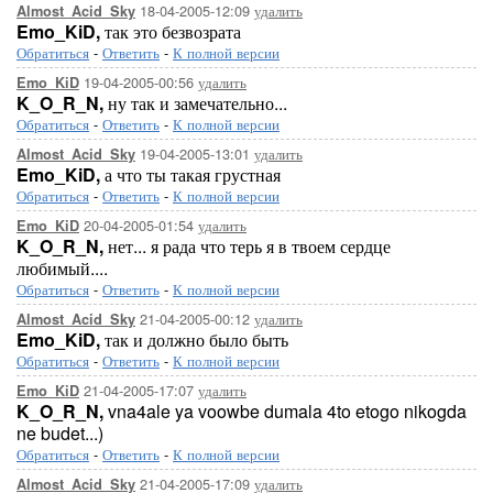
18-04-2005-12:09
удалить
Almost_Acid_Sky
Emo_KiD,
так это безвозрата
Обратиться
-
Ответить
-
К полной версии
19-04-2005-00:56
удалить
Emo_KiD
K_O_R_N,
ну так и замечательно...
Обратиться
-
Ответить
-
К полной версии
19-04-2005-13:01
удалить
Almost_Acid_Sky
Emo_KiD,
а что ты такая грустная
Обратиться
-
Ответить
-
К полной версии
20-04-2005-01:54
удалить
Emo_KiD
K_O_R_N,
нет... я рада что терь я в твоем сердце
любимый....
Обратиться
-
Ответить
-
К полной версии
21-04-2005-00:12
удалить
Almost_Acid_Sky
Emo_KiD,
так и должно было быть
Обратиться
-
Ответить
-
К полной версии
21-04-2005-17:07
удалить
Emo_KiD
K_O_R_N,
vna4ale ya voowbe dumala 4to etogo nikogda
ne budet...)
Обратиться
-
Ответить
-
К полной версии
21-04-2005-17:09
удалить
Almost_Acid_Sky