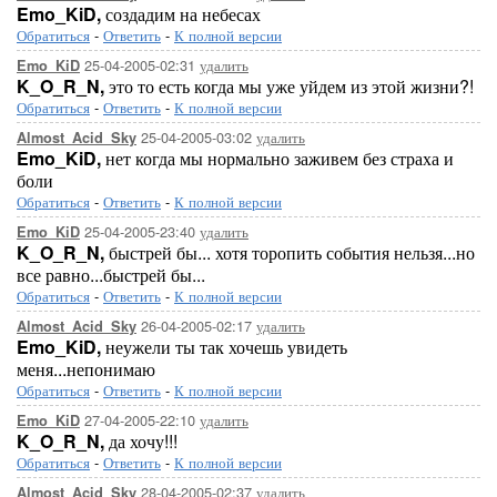
Emo_KiD,
создадим на небесах
Обратиться
-
Ответить
-
К полной версии
25-04-2005-02:31
удалить
Emo_KiD
K_O_R_N,
это то есть когда мы уже уйдем из этой жизни?!
Обратиться
-
Ответить
-
К полной версии
25-04-2005-03:02
удалить
Almost_Acid_Sky
Emo_KiD,
нет когда мы нормально заживем без страха и
боли
Обратиться
-
Ответить
-
К полной версии
25-04-2005-23:40
удалить
Emo_KiD
K_O_R_N,
быстрей бы... хотя торопить события нельзя...но
все равно...быстрей бы...
Обратиться
-
Ответить
-
К полной версии
26-04-2005-02:17
удалить
Almost_Acid_Sky
Emo_KiD,
неужели ты так хочешь увидеть
меня...непонимаю
Обратиться
-
Ответить
-
К полной версии
27-04-2005-22:10
удалить
Emo_KiD
K_O_R_N,
да хочу!!!
Обратиться
-
Ответить
-
К полной версии
28-04-2005-02:37
удалить
Almost_Acid_Sky