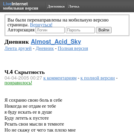
Live
Internet
Дневники
Личка
мобильная версия
Вы были перенаправлены на мобильную версию
страницы.
Вернуться!
Авторизация
Дневник
Almost_Acid_Sky
Лента друзей
-
Дневник
-
Полная версия
Ч.4 Скрытность
04-04-2005 00:27
к комментариям
-
к полной версии
-
понравилось!
Я сохраню свою боль в себе
Никогда не отдам ее тебе
я буду искать ее в душе
Буду лететь к пустоте
Резать свои мысли в темноте
Но не скажу от чего так плохо мне