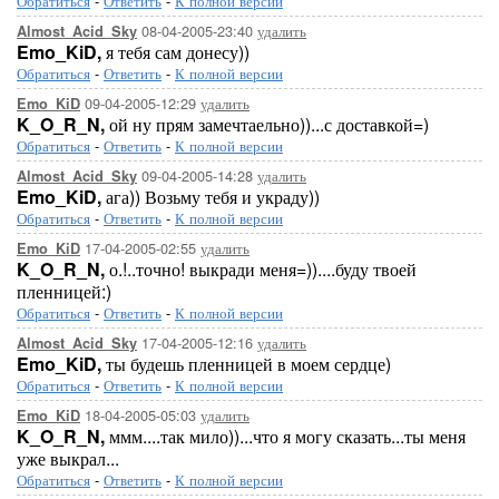
Обратиться
-
Ответить
-
К полной версии
08-04-2005-23:40
удалить
Almost_Acid_Sky
Emo_KiD,
я тебя сам донесу))
Обратиться
-
Ответить
-
К полной версии
09-04-2005-12:29
удалить
Emo_KiD
K_O_R_N,
ой ну прям замечтаельно))...с доставкой=)
Обратиться
-
Ответить
-
К полной версии
09-04-2005-14:28
удалить
Almost_Acid_Sky
Emo_KiD,
ага)) Возьму тебя и украду))
Обратиться
-
Ответить
-
К полной версии
17-04-2005-02:55
удалить
Emo_KiD
K_O_R_N,
о.!..точно! выкради меня=))....буду твоей
пленницей:)
Обратиться
-
Ответить
-
К полной версии
17-04-2005-12:16
удалить
Almost_Acid_Sky
Emo_KiD,
ты будешь пленницей в моем сердце)
Обратиться
-
Ответить
-
К полной версии
18-04-2005-05:03
удалить
Emo_KiD
K_O_R_N,
ммм....так мило))...что я могу сказать...ты меня
уже выкрал...
Обратиться
-
Ответить
-
К полной версии