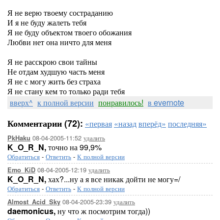
Я не верю твоему состраданию
И я не буду жалеть тебя
Я не буду объектом твоего обожания
Любви нет она ничто для меня
Я не расскрою свои тайны
Не отдам худшую часть меня
Я не с могу жить без страха
Я не стану кем то только ради тебя
вверх^
к полной версии
понравилось!
в evernote
Комментарии (72):
«первая
«назад
вперёд»
последняя»
08-04-2005-11:52
удалить
PkHaku
K_O_R_N,
точно на 99,9%
Обратиться
-
Ответить
-
К полной версии
08-04-2005-12:19
удалить
Emo_KiD
K_O_R_N,
хах?...ну а я все никак дойти не могу=/
Обратиться
-
Ответить
-
К полной версии
08-04-2005-23:39
удалить
Almost_Acid_Sky
daemonicus,
ну что ж посмотрим тогда))