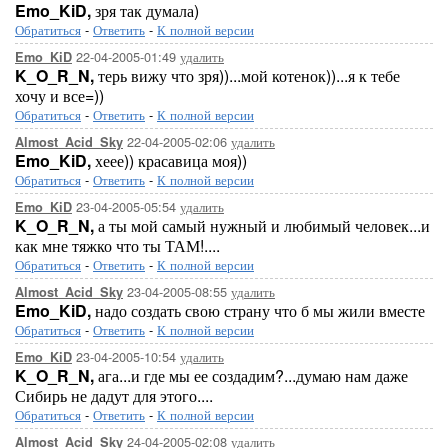
Emo_KiD,
зря так думала)
Обратиться
-
Ответить
-
К полной версии
22-04-2005-01:49
удалить
Emo_KiD
K_O_R_N,
терь вижу что зря))...мой котенок))...я к тебе
хочу и все=))
Обратиться
-
Ответить
-
К полной версии
22-04-2005-02:06
удалить
Almost_Acid_Sky
Emo_KiD,
хеее)) красавица моя))
Обратиться
-
Ответить
-
К полной версии
23-04-2005-05:54
удалить
Emo_KiD
K_O_R_N,
а ты мой самый нужный и любимый человек...и
как мне тяжко что ты ТАМ!....
Обратиться
-
Ответить
-
К полной версии
23-04-2005-08:55
удалить
Almost_Acid_Sky
Emo_KiD,
надо создать свою страну что б мы жили вместе
Обратиться
-
Ответить
-
К полной версии
23-04-2005-10:54
удалить
Emo_KiD
K_O_R_N,
ага...и где мы ее создадим?...думаю нам даже
Сибирь не дадут для этого....
Обратиться
-
Ответить
-
К полной версии
24-04-2005-02:08
удалить
Almost_Acid_Sky