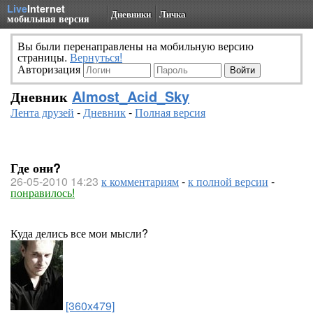
Live
Internet
Дневники
Личка
мобильная версия
Вы были перенаправлены на мобильную версию
страницы.
Вернуться!
Авторизация
Дневник
Almost_Acid_Sky
Лента друзей
-
Дневник
-
Полная версия
Где они?
26-05-2010 14:23
к комментариям
-
к полной версии
-
понравилось!
Куда делись все мои мысли?
[360x479]