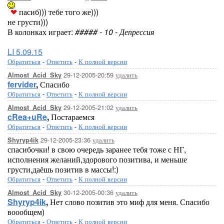
пасиб))) тебе того же)))
не грусти)))
В колонках играет:
##### - 10 - Депрессия
LI 5.09.15
Обратиться
-
Ответить
-
К полной версии
29-12-2005-20:59
удалить
Almost_Acid_Sky
fervider
,
Спасибо
Обратиться
-
Ответить
-
К полной версии
29-12-2005-21:02
удалить
Almost_Acid_Sky
cRea+uRe
,
Постараемся
Обратиться
-
Ответить
-
К полной версии
29-12-2005-23:36
удалить
Shyryp4ik
спасибочки! в свою очередь заранее тебя тоже с НГ,
исполнения желаний,здорового позитива, и меньше
грусти,даёшь позитив в массы!:)
Обратиться
-
Ответить
-
К полной версии
30-12-2005-00:36
удалить
Almost_Acid_Sky
Shyryp4ik
,
Нет слово позитив это миф для меня. Спасибо
воообщем)
Обратиться
-
Ответить
-
К полной версии