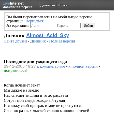
Live
Internet
Дневники
Личка
мобильная версия
Вы были перенаправлены на мобильную версию
страницы.
Вернуться!
Авторизация
Дневник
Almost_Acid_Sky
Лента друзей
-
Дневник
-
Полная версия
Последние дни уходящего года
29-12-2005 18:27
к комментариям
-
к полной версии
-
понравилось!
Когда исчезнет закат
Мы ляжем на землю
Нас спасает тишина и то до рассвета
Сотрет мои следы холодный туман
И я вижу свой призрак и мне не проснуться
Сколько разных мыслей словно миллионы теней