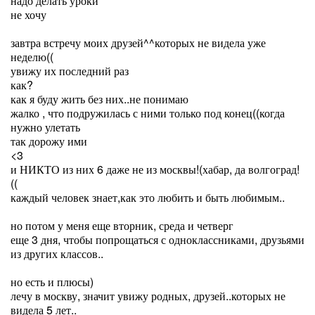
надо делать уроки
не хочу
завтра встречу моих друзей^^которых не видела уже
неделю((
увижу их последний раз
как?
как я буду жить без них..не понимаю
жалко , что подружилась с ними только под конец((когда
нужно улетать
так дорожу ими
<3
и НИКТО из них 6 даже не из москвы!(хабар, да волгоград!
((
каждый человек знает,как это любить и быть любимым..
но потом у меня еще вторник, среда и четверг
еще 3 дня, чтобы попрощаться с одноклассниками, друзьями
из других классов..
но есть и плюсы)
лечу в москву, значит увижу родных, друзей..которых не
видела 5 лет..