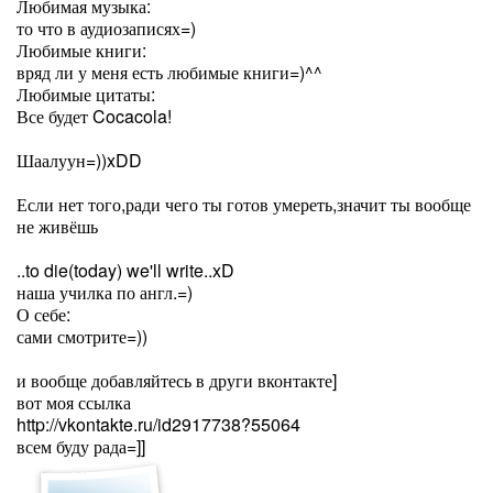
Любимая музыка:
то что в аудиозаписях=)
Любимые книги:
вряд ли у меня есть любимые книги=)^^
Любимые цитаты:
Все будет Cocacola!
Шаалуун=))xDD
Если нет того,ради чего ты готов умереть,значит ты вообще
не живёшь
..to die(today) we'll write..xD
наша училка по англ.=)
О себе:
сами смотрите=))
и вообще добавляйтесь в други вконтакте]
вот моя ссылка
http://vkontakte.ru/id2917738?55064
всем буду рада=]]