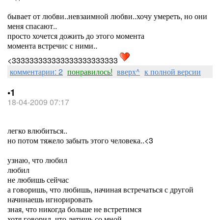
бывает от любви..невзаимной любви..хочу умереть, но они
меня спасают..
просто хочется дожить до этого момента
момента встречис с ними..
<333333333333333333333333
комментарии: 2
понравилось!
вверх^
к полной версии
•1
18-04-2009 07:17
легко влюбиться..
но потом тяжело забыть этого человека..<3
узнаю, что любил
любил
не любишь сейчас
а говоришь, что любишь, начиная встречаться с другой
начинаешь игнорировать
зная, что никогда больше не встретимся
хотя говорил, что летишь со мной