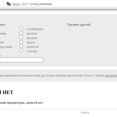
Авось
из (+ сутки) дневников
нты
Группы друзей
сообщения
ники
цитаты
музыка
ции
видео
 друзьям
новости
ссылки
:
изованным пользователям доступна глубина просмотра более 3 дней,
авториз
 НЕТ
ми параметрам, записей нет.