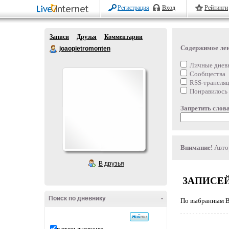
Регистрация
Вход
Рейтинги
Записи
Друзья
Комментарии
Содержимое ле
joaopietromonten
Личные днев
Сообщества
RSS-трансля
Понравилось
Запретить слова
Внимание!
Автор
В друзья
ЗАПИСЕЙ
Поиск по дневнику
-
По выбранным Ва