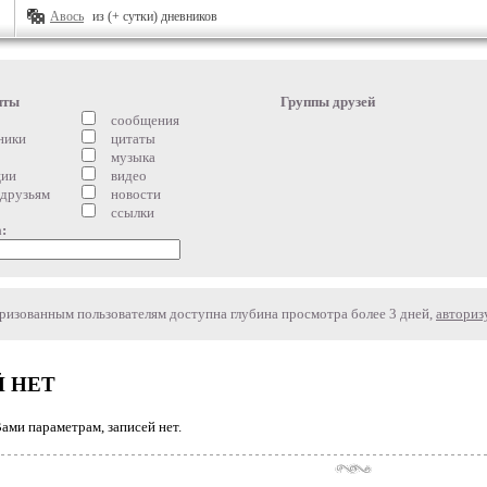
Авось
из (+ сутки) дневников
нты
Группы друзей
сообщения
ники
цитаты
музыка
ции
видео
 друзьям
новости
ссылки
:
изованным пользователям доступна глубина просмотра более 3 дней,
авториз
 НЕТ
ми параметрам, записей нет.