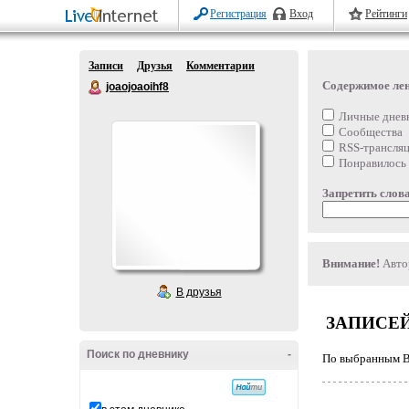
Регистрация
Вход
Рейтинги
Записи
Друзья
Комментарии
Содержимое ле
joaojoaoihf8
Личные днев
Сообщества
RSS-трансля
Понравилось
Запретить слова
Внимание!
Автор
В друзья
ЗАПИСЕЙ
Поиск по дневнику
-
По выбранным Ва