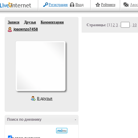
Регистрация
Вход
Рейтинги
Авос
Записи
Друзья
Комментарии
Страницы:
[1]
2
3
..
..
10
joaoenzo7458
В друзья
Поиск по дневнику
-