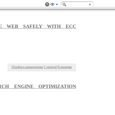
HE WEB SAFELY WITH ECC
Перейти к комментарию
С цитатой
В цитатник
RCH ENGINE OPTIMIZATION