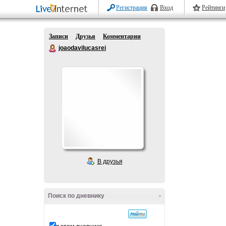
Регистрация
Вход
Рейтинги
Записи
Друзья
Комментарии
joaodavilucasrei
В друзья
Поиск по дневнику
-