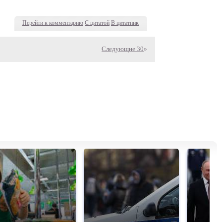
Перейти к комментарию
С цитатой
В цитатник
Следующие 30
»