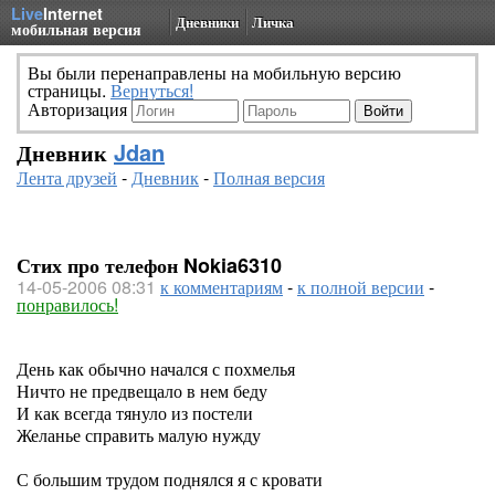
Live
Internet
Дневники
Личка
мобильная версия
Вы были перенаправлены на мобильную версию
страницы.
Вернуться!
Авторизация
Дневник
Jdan
Лента друзей
-
Дневник
-
Полная версия
Стих про телефон Nokia6310
14-05-2006 08:31
к комментариям
-
к полной версии
-
понравилось!
День как обычно начался с похмелья
Ничто не предвещало в нем беду
И как всегда тянуло из постели
Желанье справить малую нужду
С большим трудом поднялся я с кровати