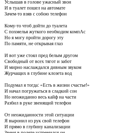
Услышав в голове ужасный звон
И в туалет пошел на автомате
Зачем-то взяв с собою телефон
Кому-то чтоб дойти до туалета
С похмелья жуткого необходим компАс
Но я могу пройти дорогу эту
По памяти, не открывая глаз
И вот уже стоял пред белым другом
Свободный от всех тягот и забот
И мирно наслаждался дивным звуком
Журчащих в глубине клозета вод
Подумал я тогда: «Есть в жизни счастье!»
И начал погружаться в сладкий сон
Но неожиданно весь кайф на части
Разбил в руке звенящий телефон
От неожиданности этой ситуации
Я выронил из рук свой телефон
И прямо в глубину канализации
Звеня в полете устремился он