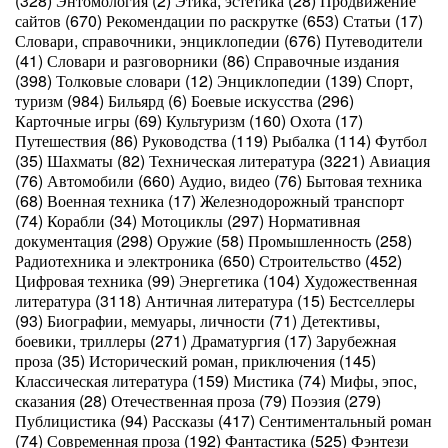
(328) Энтомология (2) Этика, эстетика (28) Продвижение
сайтов (670) Рекомендации по раскрутке (653) Статьи (17)
Словари, справочники, энциклопедии (676) Путеводители
(41) Словари и разговорники (86) Справочные издания
(398) Толковые словари (12) Энциклопедии (139) Спорт,
туризм (984) Бильярд (6) Боевые искусства (296)
Карточные игры (69) Культуризм (160) Охота (17)
Путешествия (86) Руководства (119) Рыбалка (114) Футбол
(35) Шахматы (82) Техническая литература (3221) Авиация
(76) Автомобили (660) Аудио, видео (76) Бытовая техника
(68) Военная техника (17) Железнодорожный транспорт
(74) Корабли (34) Мотоциклы (297) Нормативная
документация (298) Оружие (58) Промышленность (258)
Радиотехника и электроника (650) Строительство (452)
Цифровая техника (99) Энергетика (104) Художественная
литература (3118) Античная литература (15) Бестселлеры
(93) Биографии, мемуары, личности (71) Детективы,
боевики, триллеры (271) Драматургия (17) Зарубежная
проза (35) Исторический роман, приключения (145)
Классическая литература (159) Мистика (74) Мифы, эпос,
сказания (28) Отечественная проза (79) Поэзия (279)
Публицистика (94) Рассказы (417) Сентиментальный роман
(74) Современная проза (192) Фантастика (525) Фэнтези