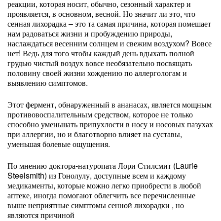
реакции, которая носит, обычно, сезонный характер и
проявляется, в основном, весной. Но значит ли это, что
сенная лихорадка – это та самая причина, которая помешает
нам радоваться жизни и пробуждению природы,
наслаждаться весенним солнцем и свежим воздухом? Вовсе
нет! Ведь для того чтобы каждый день вдыхать полной
грудью чистый воздух вовсе необязательно посвящать
половину своей жизни хождению по аллергологам и
выявлению симптомов.
Этот фермент, обнаруженный в ананасах, является мощным
противовоспалительным средством, которое не только
способно уменьшать припухлости в носу и носовых пазухах
при аллергии, но и благотворно влияет на суставы,
уменьшая болевые ощущения.
По мнению доктора-натуропата Лори Стилсмит (Laurie
Steelsmith) из Гонолулу, доступные всем и каждому
медикаменты, которые можно легко приобрести в любой
аптеке, иногда помогают облегчить все перечисленные
выше неприятные симптомы сенной лихорадки , но
являются причиной