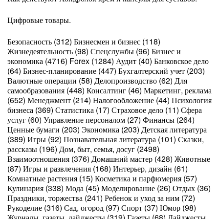
Цифровые товары.
Безопасность (312) Бизнесмен и бизнес (118)
Жизнедеятельность (98) Спецслужбы (96) Бизнес и
экономика (4716) Forex (1284) Аудит (40) Банковское дело
(64) Бизнес-планирование (447) Бухгалтерский учет (203)
Валютные операции (58) Делопроизводство (62) Для
самообразования (448) Консалтинг (46) Маркетинг, реклама
(652) Менеджмент (214) Налогообложение (44) Психология
бизнеса (369) Статистика (17) Страховое дело (11) Сфера
услуг (60) Управление персоналом (27) Финансы (264)
Ценные бумаги (203) Экономика (203) Детская литература
(389) Игры (92) Познавательная литература (101) Сказки,
рассказы (196) Дом, быт, семья, досуг (2498)
Взаимоотношения (376) Домашний мастер (428) Животные
(87) Игры и развлечения (168) Интерьер, дизайн (61)
Комнатные растения (15) Косметика и парфюмерия (57)
Кулинария (338) Мода (45) Моделирование (26) Отдых (36)
Праздники, торжества (241) Ребенок и уход за ним (72)
Рукоделие (316) Сад, огород (97) Спорт (37) Юмор (98)
Журналы, газеты, дайджесты (319) Газеты (68) Дайджесты