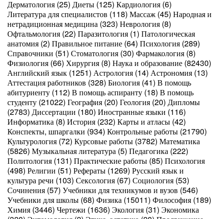
Дерматология (25) Диеты (125) Кардиология (6)
Литература для специалистов (118) Массаж (45) Народная и
нетрадиционная медицина (323) Неврология (8)
Офтальмология (22) Паразитология (1) Патологическая
анатомия (2) Правильное питание (64) Психология (289)
Справочники (51) Стоматология (30) Фармакология (8)
Физиология (66) Хирургия (8) Наука и образование (82430)
Английский язык (1251) Астрология (14) Астрономия (13)
Аттестация работников (328) Биология (41) В помощь
абитуриенту (112) В помощь аспиранту (18) В помощь
студенту (21022) География (20) Геология (20) Дипломы
(2783) Диссертации (180) Иностранные языки (116)
Информатика (8) История (232) Карты и атласы (42)
Конспекты, шпаргалки (934) Контрольные работы (21790)
Культурология (72) Курсовые работы (3782) Математика
(5826) Музыкальная литература (5) Педагогика (222)
Политология (131) Практические работы (85) Психология
(498) Религии (51) Рефераты (1269) Русский язык и
культура речи (103) Сексология (67) Социология (53)
Сочинения (57) Учебники для техникумов и вузов (546)
Учебники для школы (68) Физика (15011) Философия (189)
Химия (3446) Чертежи (1636) Экология (31) Экономика