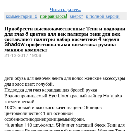
Читать далее...
комментарии: 0
понравилось!
вверх^
к полной версии
Приобрести высококачественные Тени и подводки
для глаз 8 цветов для век палитры тени для век
составляют палитры набор косметики 4 модели
Shadow профессиональная косметика румяна
макияж комплект
21-12-2017 19:06
дети обувь для девочек лента для волос женские аксессуары
для волос цвет: голубой.
Подводка для глаз карандаш для бровей ручка
Водонепроницаемый Eye Liner красный лайнер Harajuku
косметический.
100% новый и высокого качествацвета: 9 видов
цветовколичество: 1 шт.основной
особенностиводонепроницаемыйброви.
Huamianli 10 шт./компл. Shimmer матовый блеск Тени для
век ручка Водонепроницаемый читая красота Макияж Тени