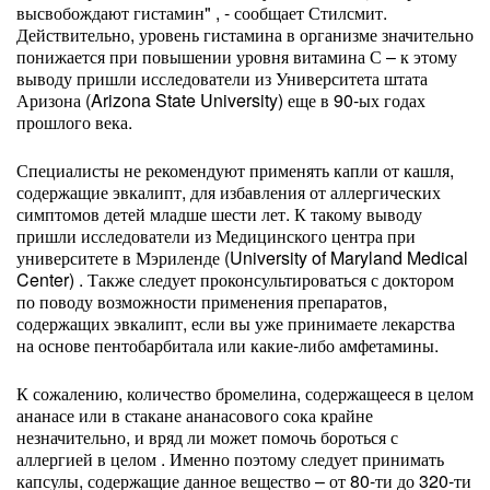
высвобождают гистамин" , - сообщает Стилсмит.
Действительно, уровень гистамина в организме значительно
понижается при повышении уровня витамина С – к этому
выводу пришли исследователи из Университета штата
Аризона (Arizona State University) еще в 90-ых годах
прошлого века.
Специалисты не рекомендуют применять капли от кашля,
содержащие эвкалипт, для избавления от аллергических
симптомов детей младше шести лет. К такому выводу
пришли исследователи из Медицинского центра при
университете в Мэриленде (University of Maryland Medical
Center) . Также следует проконсультироваться с доктором
по поводу возможности применения препаратов,
содержащих эвкалипт, если вы уже принимаете лекарства
на основе пентобарбитала или какие-либо амфетамины.
К сожалению, количество бромелина, содержащееся в целом
ананасе или в стакане ананасового сока крайне
незначительно, и вряд ли может помочь бороться с
аллергией в целом . Именно поэтому следует принимать
капсулы, содержащие данное вещество – от 80-ти до 320-ти