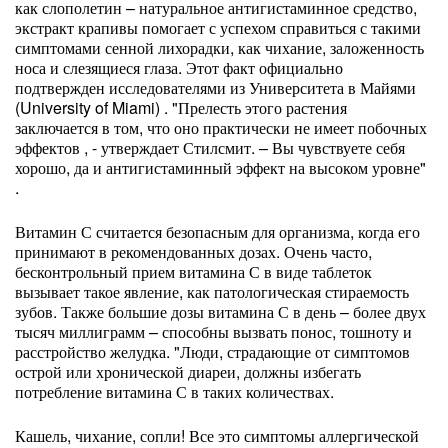
как слополетин – натуральное антигистаминное средство,
экстракт крапивы помогает с успехом справиться с такими
симптомами сенной лихорадки, как чихание, заложенность
носа и слезящиеся глаза. Этот факт официально
подтвержден исследователями из Университета в Майями
(University of Miami) . "Прелесть этого растения
заключается в том, что оно практически не имеет побочных
эффектов , - утверждает Стилсмит. – Вы чувствуете себя
хорошо, да и антигистаминный эффект на высоком уровне"
.
Витамин С считается безопасным для организма, когда его
принимают в рекомендованных дозах. Очень часто,
бесконтрольный прием витамина С в виде таблеток
вызывает такое явление, как патологическая стираемость
зубов. Также большие дозы витамина С в день – более двух
тысяч миллиграмм – способны вызвать понос, тошноту и
расстройство желудка. "Люди, страдающие от симптомов
острой или хронической диареи, должны избегать
потребление витамина С в таких количествах.
Кашель, чихание, сопли! Все это симптомы аллергической