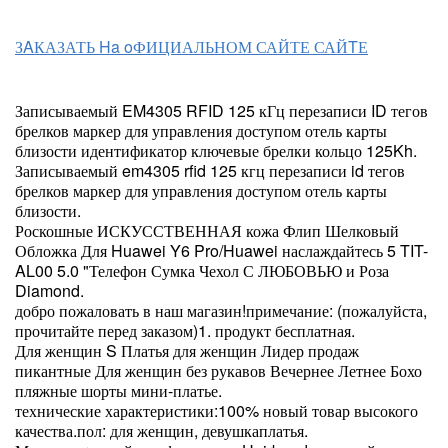
ЗAКАЗАТЬ Ha oФИЦИАЛЬНОМ САЙТЕ САЙTЕ
Записываемый EM4305 RFID 125 кГц перезаписи ID тегов
брелков маркер для управления доступом отель карты
близости идентификатор ключевые брелки кольцо 125Kh.
Записываемый em4305 rfid 125 кгц перезаписи id тегов
брелков маркер для управления доступом отель карты
близости.
Роскошные ИСКУССТВЕННАЯ кожа Флип Шелковый
Обложка Для Huawei Y6 Pro/Huawei наслаждайтесь 5 TIT-
AL00 5.0 "Телефон Сумка Чехол С ЛЮБОВЬЮ и Роза
Diamond.
добро пожаловать в наш магазин!примечание: (пожалуйста,
прочитайте перед заказом)1. продукт бесплатная.
Для женщин S Платья для женщин Лидер продаж
пикантные Для женщин без рукавов Вечернее Летнее Бохо
пляжные шорты мини-платье.
технические характеристики:100% новый товар высокого
качества.пол: для женщин, девушкаплатья.