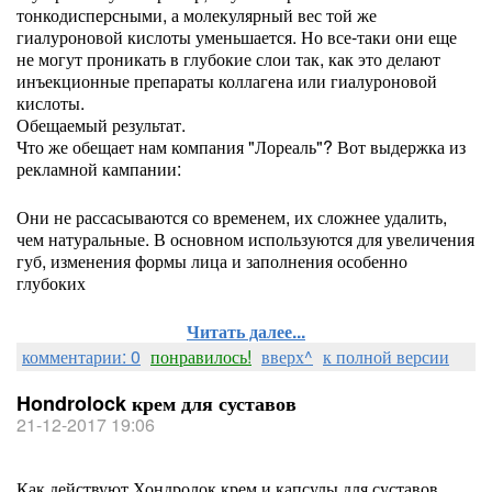
тонкодисперсными, а молекулярный вес той же
гиалуроновой кислоты уменьшается. Но все-таки они еще
не могут проникать в глубокие слои так, как это делают
инъекционные препараты коллагена или гиалуроновой
кислоты.
Обещаемый результат.
Что же обещает нам компания "Лореаль"? Вот выдержка из
рекламной кампании:
Они не рассасываются со временем, их сложнее удалить,
чем натуральные. В основном используются для увеличения
губ, изменения формы лица и заполнения особенно
глубоких
Читать далее...
комментарии: 0
понравилось!
вверх^
к полной версии
Hondrolock крем для суставов
21-12-2017 19:06
Как действуют Хондролок крем и капсулы для суставов.