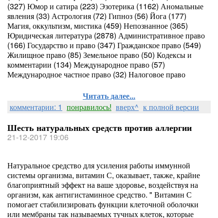
(327) Юмор и сатира (223) Эзотерика (1162) Аномальные
явления (33) Астрология (72) Гипноз (56) Йога (177)
Магия, оккультизм, мистика (459) Непознанное (365)
Юридическая литература (2878) Административное право
(166) Государство и право (347) Гражданское право (549)
Жилищное право (85) Земельное право (50) Кодексы и
комментарии (134) Международное право (57)
Международное частное право (32) Налоговое право
Читать далее...
комментарии: 1
понравилось!
вверх^
к полной версии
Шесть натуральных средств против аллергии
21-12-2017 19:06
Натуральное средство для усиления работы иммунной
системы организма, витамин С, оказывает, также, крайне
благоприятный эффект на ваше здоровье, воздействуя на
организм, как антигистаминное средство. " Витамин С
помогает стабилизировать функции клеточной оболочки
или мембраны так называемых тучных клеток, которые