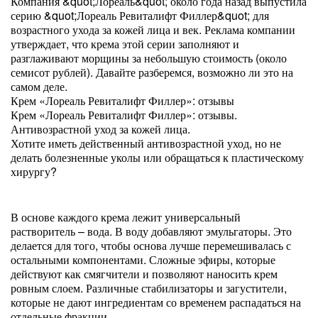
Компания &quot;Лореаль&quot; около года назад выпустила
серию &quot;Лореаль Ревиталифт Филлер&quot; для
возрастного ухода за кожей лица и век. Реклама компании
утверждает, что крема этой серии заполняют и
разглаживают морщины за небольшую стоимость (около
семисот рублей). Давайте разберемся, возможно ли это на
самом деле.
Крем «Лореаль Ревиталифт Филлер»: отзывы
Крем «Лореаль Ревиталифт Филлер»: отзывы.
Антивозрастной уход за кожей лица.
Хотите иметь действенный антивозрастной уход, но не
делать болезненные уколы или обращаться к пластическому
хирургу?
В основе каждого крема лежит универсальный
растворитель – вода. В воду добавляют эмульгаторы. Это
делается для того, чтобы основа лучше перемешивалась с
остальными компонентами. Сложные эфиры, которые
действуют как смягчители и позволяют наносить крем
ровным слоем. Различные стабилизаторы и загустители,
которые не дают ингредиентам со временем распадаться на
отдельные фракции.