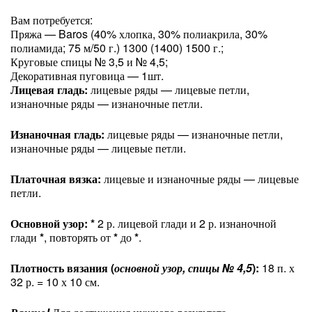
Вам потребуется:
Пряжа — Baros (40% хлопка, 30% полиакрила, 30%
полиамида; 75 м/50 г.) 1300 (1400) 1500 г.;
Круговые спицы № 3,5 и № 4,5;
Декоративная пуговица — 1шт.
Лицевая гладь:
лицевые ряды — лицевые петли,
изнаночные ряды — изнаночные петли.
Изнаночная гладь:
лицевые ряды — изнаночные петли,
изнаночные ряды — лицевые петли.
Платочная вязка:
лицевые и изнаночные ряды — лицевые
петли.
Основной узор:
*
2 р. лицевой глади и 2 р. изнаночной
глади
*
, повторять от
*
до
*
.
Плотность вязания (
основной узор, спицы № 4,5
):
18 п. х
32 р. = 10 х 10 см.