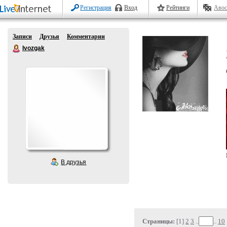
Регистрация
Вход
Рейтинги
Авос
Записи
Друзья
Комментарии
Ivozgak
В друзья
Страницы:
[1]
2
3
..
..
10