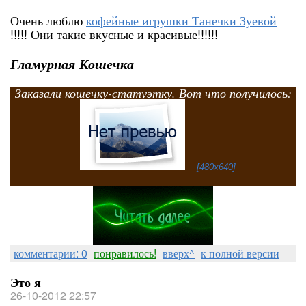
Очень люблю
кофейные игрушки Танечки Зуевой
!!!!! Они такие вкусные и красивые!!!!!!
Гламурная Кошечка
Заказали кошечку-статуэтку. Вот что получилось:
[480x640]
комментарии: 0
понравилось!
вверх^
к полной версии
Это я
26-10-2012 22:57