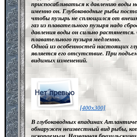
приспосабливаться к давлению воды н
именно он. Глубоководные рыбы посто
чтобы пузырь не сплющился от внешн
газ из плавательного пузыря надо сб
давления воды он сильно растянется.
плавательного пузыря медленно.
Одной из особенностей настоящих глу
является его отсутствие. При подъем
видимых изменений.
[400x300]
В глубоководных впадинах Атлантичес
обнаружен неизвестный вид рыбы, 
ископаемым. Названная бразильскими 