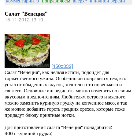
комментарии: 0
понравилось!
вверх^
к полной версии
Салат "Венеция"
15-11-2012 13:10
[450x332]
Салат "Венеция", как нельзя кстати, подойдет для
торжественного ужина. Особенно он понравится тем, кто
устал от обыденных вкусов, хочет чего-то новенького и
свежего. Основные ингредиенты можно изменить по своим
вкусовым предпочтениям. Любителям острого и мясного
можно заменить куриную грудку на копченное мясо, а так
же можно добавить горсть грецких орехов, которые тоже
придадут блюду приятные нотки.
Для приготовления салата "Венеция" понадобится:
400 г куриной грудки;