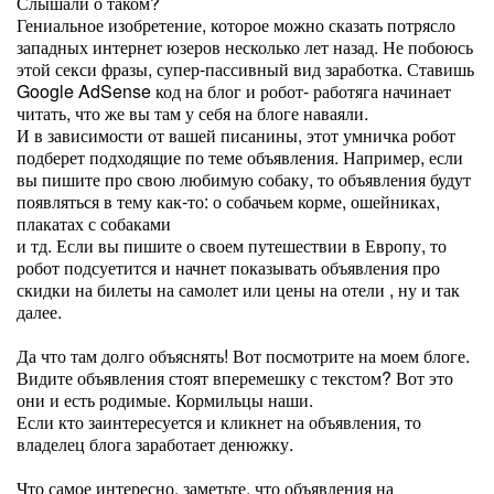
Слышали о таком?
Гениальное изобретение, которое можно сказать потрясло
западных интернет юзеров несколько лет назад. Не побоюсь
этой секси фразы, супер-пассивный вид заработка. Ставишь
Google AdSense код на блог и робот- работяга начинает
читать, что же вы там у себя на блоге наваяли.
И в зависимости от вашей писанины, этот умничка робот
подберет подходящие по теме объявления. Например, если
вы пишите про свою любимую собаку, то объявления будут
появляться в тему как-то: о собачьем корме, ошейниках,
плакатах с собаками
и тд. Если вы пишите о своем путешествии в Европу, то
робот подсуетится и начнет показывать объявления про
скидки на билеты на самолет или цены на отели , ну и так
далее.
Да что там долго объяснять! Вот посмотрите на моем блоге.
Видите объявления стоят вперемешку с текстом? Вот это
они и есть родимые. Кормильцы наши.
Если кто заинтересуется и кликнет на объявления, то
владелец блога заработает денюжку.
Что самое интересно, заметьте, что объявления на