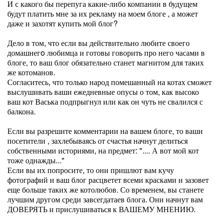
И с какого бы перепуга какие-либо компании в будущем
будут платить мне за их рекламу на моем блоге , а может
даже и захотят купить мой блог?
Дело в том, что если вы действительно любите своего
домашнегo любимца и готовы говорить про него часами в
блоге, то ваш блог обязательно станет магнитом для таких
же котоманов.
Согласитесь, что только народ помешанный на котах сможет
выслушивать ваши ежедневные опусы о том, как высоко
ваш кот Васька подпрыгнул или как он чуть не свалился с
балкона.
Если вы разрешите комментарии на вашем блоге, то ваши
посетители , захлебываясь от счастья начнут делиться
собственными историями, на предмет: ".... А вот мой кот
тоже однажды..."
Если вы их попросите, то они пришлют вам кучу
фотографий и ваш блог расцветет всеми красками и зазовет
еще больше таких же котолюбов. Со временем, вы станете
лучшим другом среди завсегдатаев блога. Они начнут вам
ДОВЕРЯТЬ и прислушиваться к ВАШЕМУ МНЕНИЮ.