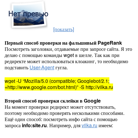
[показать]
Первый способ проверки на фальшивый PageRank
Посмотреть заголовки, отдаваемые при запросе сайта. Я это
делаю с помощью команды wget в шелле. Так как при
редиректе может использоваться клоакинг, то необходимо
подставить
User-Agent
гугла.
wget -U “Mozilla/5.0 (compatible; Googlebot/2.1;
+http://www.google.com/bot.html)” -S http://vilka.ru
Второй способ проверки склейки в Google
На момент проверки редирект может отсутствовать,
поэтому необходимо проверять несколькими способами.
Ещё один способ: посмотреть инфо сайта с помощью
запроса
info:site.ru
. Например, для
vilka.ru
имеем: