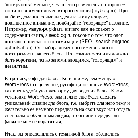
“котируются” меньше, чем те, что размещены на хорошем
хостинге и имеют домен второго уровня (myblog.ru). При
выборе доменного имени уделите этому вопросу
повышенное внимание, подбирайте “говорящее” название.
Например, vasya-pupkin.ru ничего вам не скажет о
содержании сайта, а seoblog.ru говорит о том, что блог
посвящен поисковой оптимизации (SEO - search engines
optimisation). От выбора доменного имени зависит
посещаемость вашего блога. По возможности имя должно
быть коротким, легко запоминающимся, “говорящим” и
незанятым.
В-третьих, софт для блога. Конечно же, рекомендую
WordPress (а ещё лучше, русифицированный WordPress)
как очень удобную платформу для ведения блога. Кроме
установки WordPress, вам нужно еще будет сделать
уникальный дизайн для блога, т.е. выбрать для него тему и
желательно ее немного переделать на свой вкус или отдать
специально обученным людям, чтобы они переделали
(можете ко мне обратиться).
Итак, вы определились с тематикой блога, обзавелись