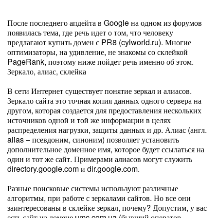
После последнего апдейта в Google на одном из форумов
появилась тема, где речь идет о том, что человеку
предлагают купить домен с PR8 (cylworld.ru). Многие
оптимизаторы, на удивление, не знакомы со склейкой
PageRank, поэтому ниже пойдет речь именно об этом.
Зеркало, алиас, склейка
В сети Интернет существует понятие зеркал и алиасов.
Зеркало сайта это точная копия данных одного сервера на
другом, которая создается для предоставления нескольких
источников одной и той же информации в целях
распределения нагрузки, защиты данных и др. Алиас (англ.
alias – псевдоним, синоним) позволяет установить
дополнительное доменное имя, которое будет ссылаться на
один и тот же сайт. Примерами алиасов могут служить
directory.google.com и dir.google.com.
Разные поисковые системы используют различные
алгоритмы, при работе с зеркалами сайтов. Но все они
заинтересованы в склейке зеркал, почему? Допустим, у вас
есть сайт на домене umc.com.ua (бывший оператор