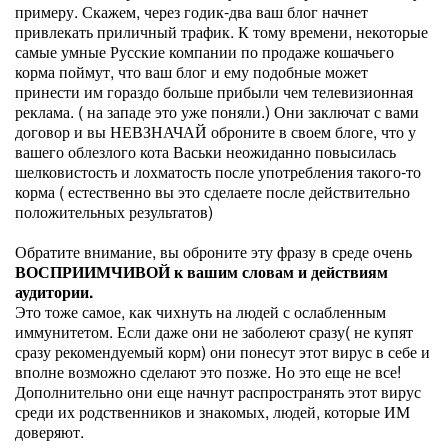
примеру. Скажем, через годик-два ваш блог начнет
привлекать приличный трафик. К тому времени, некоторые
самые умные Русские компании по продаже кошачьего
корма поймут, что ваш блог и ему подобные может
принести им гораздо больше прибыли чем телевизионная
реклама. ( на западе это уже поняли.) Они заключат с вами
договор и вы НЕВЗНАЧАЙ оброните в своем блоге, что у
вашего облезлого кота Васьки неожиданно повысилась
шелковистость и лохматость после употребления такого-то
корма ( естественно вы это сделаете после действительно
положительных результатов)
Обратите внимание, вы оброните эту фразу в среде очень
ВОСПРИИМЧИВОЙ к вашим словам и действиям
аудитории.
Это тоже самое, как чихнуть на людей с ослабленным
иммунитетом. Если даже они не заболеют сразу( не купят
сразу рекомендуемый корм) они понесут этот вирус в себе и
вполне возможно сделают это позже. Но это еще не все!
Дополнительно они еще начнут распространять этот вирус
среди их родственников и знакомых, людей, которые ИМ
доверяют.