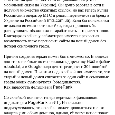
мобильной связи на Украине). Он долго работал в сети и
получил множество обратных ссылок, но вас теперь купил
Российский оператор МТС и решил переименовать бренд в
Украине на Российский (mts.com.ua). Если бы поисковики
не давали возможности склейки, тогда пришлось бы
раскручивать mts.com.ua и зарабатывать авторитет заново.
Благодаря склейке, у вебмастеров имеется прекрасная
возможность легко переносить сайты на новый домен без
потери ссылочного графа.
Причин создания зеркал может быть множество. В яндексе
для этого необходимо использовать директиву Host в файле
robots.txt, а в Google надо делать редирект с 301 ошибкой
на новый домен. При этом под склейкой понимается то, что
старый и новый домен считается за один сайт и ссылочные
графы обоих суммируются (объединяются).
Как заработать фальшивый PageRank
Со склейкой понятно, теперь вернемся к фальшивым
индикаторам PageRank и тИЦ. Изначально
подразумевалось, что склейка может проводиться только
владельцами обоих доменов, однако, её могут использовать