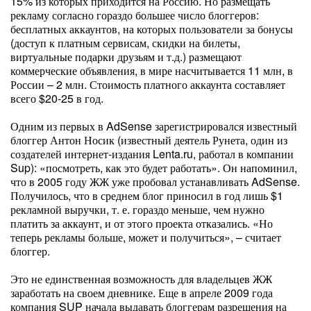
15% из которых приходится на Россию. Но размещать
рекламу согласно гораздо большее число блоггеров:
бесплатных аккаунтов, на которых пользователи за бонусы
(доступ к платным сервисам, скидки на билеты,
виртуальные подарки друзьям и т.д.) размещают
коммерческие объявления, в мире насчитывается 11 млн, в
России – 2 млн. Стоимость платного аккаунта составляет
всего $20-25 в год.
Одним из первых в AdSense зарегистрировался известный
блоггер Антон Носик (известный деятель Рунета, один из
создателей интернет-издания Lenta.ru, работал в компании
Sup): «посмотреть, как это будет работать». Он напоминил,
что в 2005 году ЖЖ уже пробовал устанавливать AdSense.
Получилось, что в среднем блог приносил в год лишь $1
рекламной выручки, т. е. гораздо меньше, чем нужно
платить за аккаунт, и от этого проекта отказались. «Но
теперь рекламы больше, может и получиться», – считает
блоггер.
Это не единственная возможность для владельцев ЖЖ
заработать на своем дневнике. Еще в апреле 2009 года
компания SUP начала выдавать блоггерам разрешения на