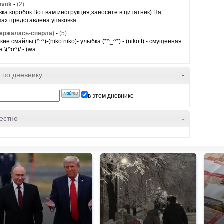
ovok
-
(2)
вка коробок Вот вам инструкция,заносите в цитатник) На
ках представлена упаковка...
ержалась-сперла)
-
(5)
ие смайлы (^ ^)-(niko niko)- улыбка (*^_^*) - (nikott) - смущенная
 \(^o^)/ - (wa...
 по дневнику
-
в этом дневнике
естно
-