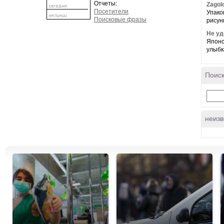
Отчеты:
Zagol
Посетители
Упако
Поисковые фразы
рисун
Не уд
Японск
улыбка
Поиск
неизв