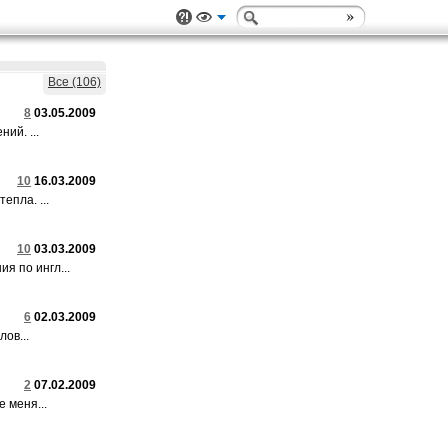
Все (106)
8
03.05.2009
ий. ...
10
16.03.2009
епла. ...
10
03.03.2009
я по ингл...
6
02.03.2009
ов...
2
07.02.2009
 меня...