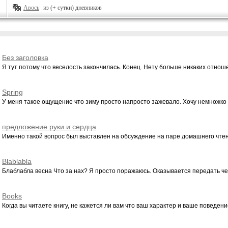
Авось
из (+ сутки) дневников
Без заголовка
Я тут потому что веселость закончилась. Конец. Нету больше никаких отношен
Spring
У меня такое ощущение что зиму просто напросто зажевало. Хочу немножко т
предложение руки и сердца
Именно такой вопрос был выставлен на обсуждение на паре домашнего чтени
Blablabla
Блаблабла весна Что за нах? Я просто поражаюсь. Оказывается передать чел
Books
Когда вы читаете книгу, не кажется ли вам что ваш характер и ваше поведение