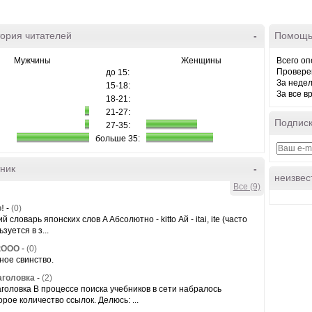
ория читателей
-
Помощь
Мужчины
Женщины
Всего оп
Провере
до 15:
За неде
15-18:
За все в
18-21:
21-27:
Подписк
27-35:
больше 35:
ник
-
неизвес
Все (9)
!
-
(0)
й словарь японских слов A Абсолютно - kitto Ай - itai, ite (часто
зуется в з...
кООО
-
(0)
ное свинство.
аголовка
-
(2)
аголовка В процессе поиска учебников в сети набралось
орое количество ссылок. Делюсь: ...