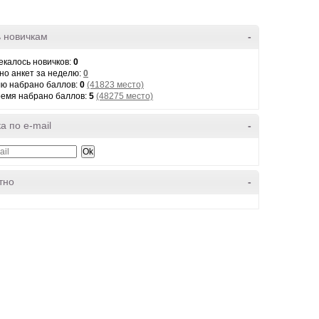
 новичкам
-
екалось новичков:
0
но анкет за неделю:
0
лю набрано баллов:
0
(41823 место)
ремя набрано баллов:
5
(48275 место)
а по e-mail
-
тно
-