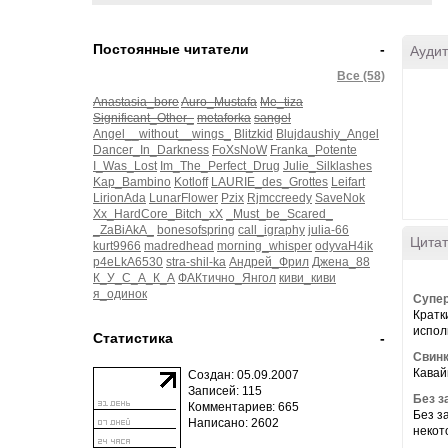
Постоянные читатели
-
Аудит
Все (58)
Anastasia_bore
Auro_Mustafa
Me_tiza
Significant_Other_
metaforka
sangel
Angel__without__wings_
Blitzkid
Blujdaushiy_Angel
Dancer_In_Darkness
FoXsNoW
Franka_Potente
I_Was_Lost
Im_The_Perfect_Drug
Julie_Silklashes
Kap_Bambino
Kotloff
LAURIE_des_Grottes
Leifart
LirionAda
LunarFlower
Pzix
Rjmccreedy
SaveNok
Xx_HardCore_Bitch_xX
_Must_be_Scared_
_ZaBiAkA_
bonesofspring
call_igraphy
julia-66
Цитат
kurt9966
madredhead
morning_whisper
odyvaH4ik
p4eLkA6530
stra-shil-ka
Андрей_Фрил
Джена_88
К_У_С_А_К_А
ФАКтично_Янгол
киви_киви
я_одинок
Супер
Кратки
исполь
Статистика
-
Свин
Кавай
Создан: 05.09.2007
Записей: 115
Без з
Комментариев: 665
Без з
Написано: 2602
некот