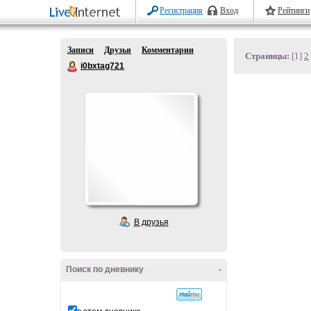
Регистрация
Вход
Рейтинги
Записи
Друзья
Комментарии
Страницы:
[1]
2
i0bxtag721
В друзья
Поиск по дневнику
-