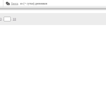
Авось
из (+ сутки) дневников
3
..
..
10