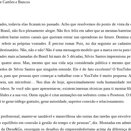
e Cartões e Bancos
des, todavia elas ficaram no passado. Acho que resolvemos do ponto de vista da d
rasil, não fico plenamente alegre. Não fico feliz em saber que as mesmas barreira
odem barrar outros canais que queiram entrar nas operadoras no futuro. Domina q
e referir as próprias vontades. É preciso tomar. Pois, no dia seguinte ao cada
o destinatário. Não, não e não! Não é uma mensagem modelo que a marca envia para
des mais aclamadas do Brasil há mais de 5 décadas, Silvio Santos impressiona pel
e quatro anos. Mas, mesmo que sua vida seja considerada pública e mesmo que 
egredos de Silvio Santos que ninguém entende. Ele é de fato excelente! O YouTub
ada, para que pessoas quer começar a trabalhar com o YouTube é muito pequena. A
mera, um microfone… Nos dias de hoje, aproximadamente toda humanidade tem u
 videos. Se você não quer apresentar-se, existem imensas técnicas para ti montar
lides e a sua voz. Outra opção é criar animações em websites como o Powtoon. O f
i te gerar tráfego gratuito, gerar autoridade, superior conexão e relacionamento.
 profissional, manter-se saudável e maravilhosa são outras das tarefas que envol
 o equilíbrio em conexão à gestão do tempo e de pessoas”, diz. Montadas em admin
 da Dress&Go, enxergam os desafios do empreendedorismo acima da diferença de