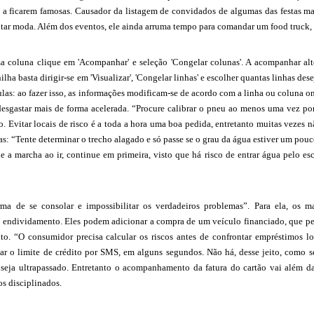
s a ficarem famosas. Causador da listagem de convidados de algumas das festas m
ntar moda. Além dos eventos, ele ainda arruma tempo para comandar um food truck,
a coluna clique em 'Acompanhar' e seleção 'Congelar colunas'. A acompanhar al
lha basta dirigir-se em 'Visualizar', 'Congelar linhas' e escolher quantas linhas des
ulas: ao fazer isso, as informações modificam-se de acordo com a linha ou coluna o
desgastar mais de forma acelerada. “Procure calibrar o pneu ao menos uma vez po
o. Evitar locais de risco é a toda a hora uma boa pedida, entretanto muitas vezes 
as: “Tente determinar o trecho alagado e só passe se o grau da água estiver um pou
 a marcha ao ir, continue em primeira, visto que há risco de entrar água pelo es
a de se consolar e impossibilitar os verdadeiros problemas”. Para ela, os m
o endividamento. Eles podem adicionar a compra de um veículo financiado, que pe
o. “O consumidor precisa calcular os riscos antes de confrontar empréstimos 
ar o limite de crédito por SMS, em alguns segundos. Não há, desse jeito, como s
o seja ultrapassado. Entretanto o acompanhamento da fatura do cartão vai além da
s disciplinados.