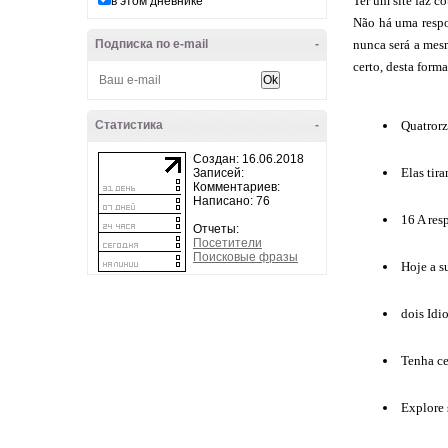
Ter um site faz 
в этом дневнике
Não há uma respos
Подписка по e-mail
-
nunca será a mesm
certo, desta for
Статистика
-
Quatrorz
Создан: 16.06.2018
Elas tir
Записей:
Комментариев:
Написано: 76
16 A res
Отчеты:
Посетители
Поисковые фразы
Hoje a 
dois Idi
Tenha ce
Explore 