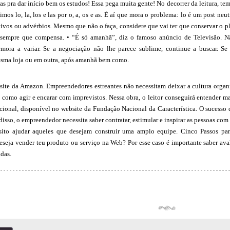
as pra dar início bem os estudos! Essa pega muita gente! No decorrer da leitura, te
zimos lo, la, los e las por o, a, os e as. É aí que mora o problema: lo é um post n
tivos ou advérbios. Mesmo que não o faça, considere que vai ter que conservar o 
 sempre que compensa. • “É só amanhã”, diz o famoso anúncio de Televisão. N
ora a variar. Se a negociação não lhe parece sublime, continue a buscar. Se o
esma loja ou em outra, após amanhã bem como.
site da Amazon. Empreendedores estreantes não necessitam deixar a cultura organi
 como agir e encarar com imprevistos. Nessa obra, o leitor conseguirá entender m
cional, disponível no website da Fundação Nacional da Característica. O sucesso
disso, o empreendedor necessita saber contratar, estimular e inspirar as pessoas co
ito ajudar aqueles que desejam construir uma amplo equipe. Cinco Passos pa
seja vender teu produto ou serviço na Web? Por esse caso é importante saber avali
ndas.