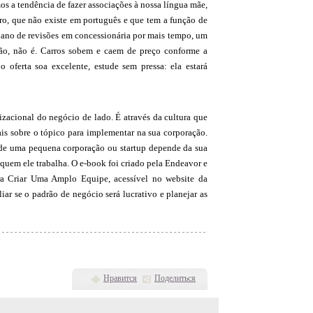
mos a tendência de fazer associações à nossa língua mãe,
eutro, que não existe em português e que tem a função de
plano de revisões em concessionária por mais tempo, um
ão, não é. Carros sobem e caem de preço conforme a
 oferta soa excelente, estude sem pressa: ela estará
zacional do negócio de lado. É através da cultura que
ais sobre o tópico para implementar na sua corporação.
 de uma pequena corporação ou startup depende da sua
m quem ele trabalha. O e-book foi criado pela Endeavor e
ra Criar Uma Amplo Equipe, acessível no website da
ar se o padrão de negócio será lucrativo e planejar as
Нравится
Поделиться