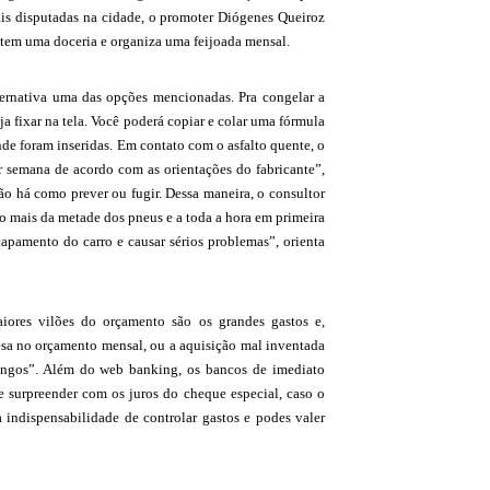
ais disputadas na cidade, o promoter Diógenes Queiroz
 tem uma doceria e organiza uma feijoada mensal.
ternativa uma das opções mencionadas. Pra congelar a
eja fixar na tela. Você poderá copiar e colar uma fórmula
nde foram inseridas. Em contato com o asfalto quente, o
r semana de acordo com as orientações do fabricante”,
não há como prever ou fugir. Dessa maneira, o consultor
co mais da metade dos pneus e a toda a hora em primeira
capamento do carro e causar sérios problemas”, orienta
aiores vilões do orçamento são os grandes gastos e,
sa no orçamento mensal, ou a aquisição mal inventada
longos”. Além do web banking, os bancos de imediato
e surpreender com os juros do cheque especial, caso o
 indispensabilidade de controlar gastos e podes valer