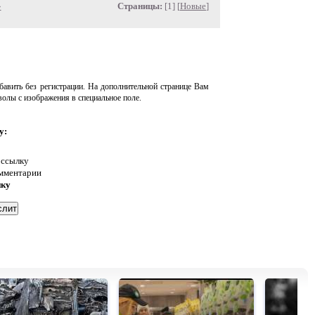
»
Страницы:
[1] [
Новые
]
авить без регистрации. На дополнительной странице Вам
волы с изображения в специальное поле.
у:
 ссылку
омментарии
нку