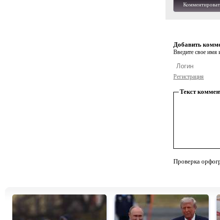
Комментироват
Добавить комм
Введите свое имя и
Регистрация
Текст коммен
Проверка орфог