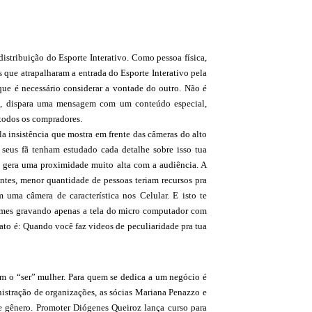
istribuição do Esporte Interativo. Como pessoa física,
s que atrapalharam a entrada do Esporte Interativo pela
ue é necessário considerar a vontade do outro. Não é
stro, dispara uma mensagem com um conteúdo especial,
 todos os compradores.
a insistência que mostra em frente das câmeras do alto
seus fã tenham estudado cada detalhe sobre isso tua
e gera uma proximidade muito alta com a audiência. A
ntes, menor quantidade de pessoas teriam recursos pra
ma câmera de característica nos Celular. E isto te
 filmes gravando apenas a tela do micro computador com
ato é: Quando você faz videos de peculiaridade pra tua
vem o “ser” mulher. Para quem se dedica a um negócio é
istração de organizações, as sócias Mariana Penazzo e
 gênero. Promoter Diógenes Queiroz lança curso para