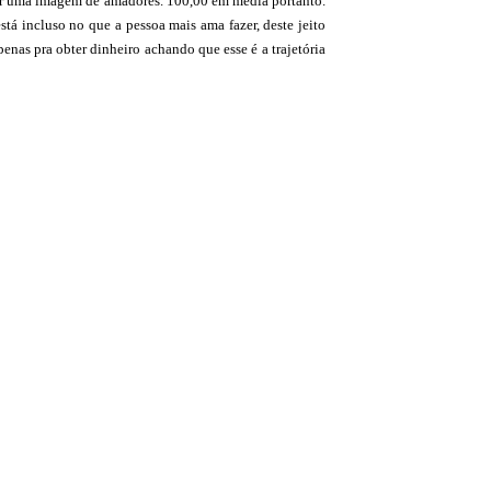
sar uma imagem de amadores. 100,00 em média portanto.
tá incluso no que a pessoa mais ama fazer, deste jeito
nas pra obter dinheiro achando que esse é a trajetória