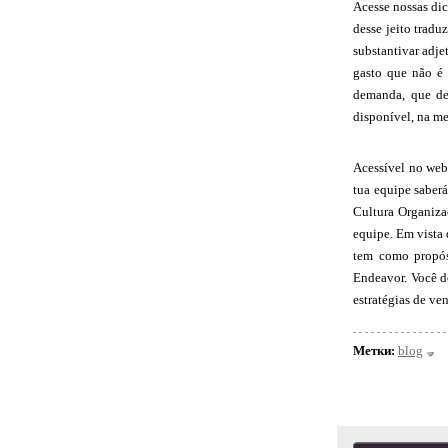
Acesse nossas dic
desse jeito tradu
substantivar adje
gasto que não é
demanda, que dem
disponível, na m
Acessível no web
tua equipe saberá
Cultura Organiza
equipe. Em vista 
tem como propós
Endeavor. Você de
estratégias de ve
Метки:
blog