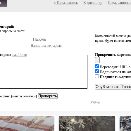
« Пред. запись
—
К дневнику
—
След. запись 
ь
ентарий:
 пароль на сайте:
Комментарий можно доб
нужно будет ввести сим
Напоминание пароля
тария:
смайлики
Прикрепить картинк
Переводить URL в
Подписаться на к
Подписать карти
рафии: (найти ошибки)