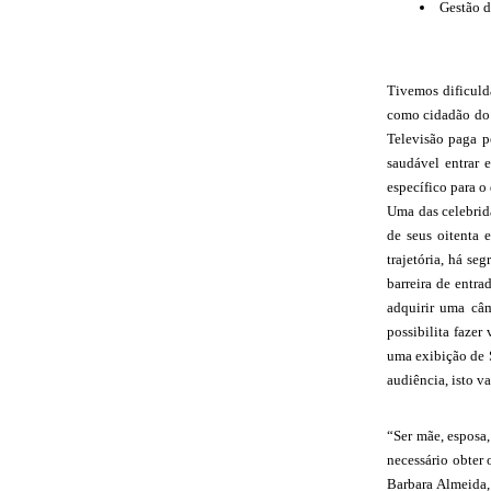
Gestão d
Tivemos dificulda
como cidadão do B
Televisão paga p
saudável entrar 
específico para 
Uma das celebrida
de seus oitenta 
trajetória, há s
barreira de entr
adquirir uma câ
possibilita fazer
uma exibição de S
audiência, isto va
“Ser mãe, esposa,
necessário obter
Barbara Almeida,