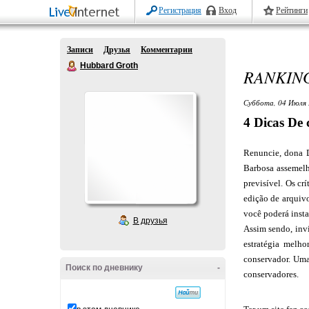
Регистрация
Вход
Рейтинги
Записи
Друзья
Комментарии
Hubbard Groth
RANKING
Суббота, 04 Июля 
4 Dicas De
Renuncie, dona 
Barbosa assemelh
previsível. Os cr
edição de arquivo
você poderá insta
В друзья
Assim sendo, inv
estratégia melho
conservador. Uma
Поиск по дневнику
-
conservadores.