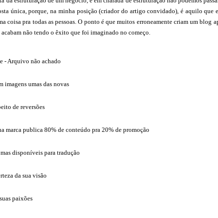
cota da estruturação de um negócio, e em charada de estruturação não podemos pas
ta única, porque, na minha posição (criador do artigo convidado), é aquilo que es
a coisa pra todas as pessoas. O ponto é que muitos erroneamente criam um blog ape
ma acabam não tendo o êxito que foi imaginado no começo.
e - Arquivo não achado
am imagens umas das novas
peito de reversões
sua marca publica 80% de conteúdo pra 20% de promoção
omas disponíveis para tradução
rteza da sua visão
suas paixões