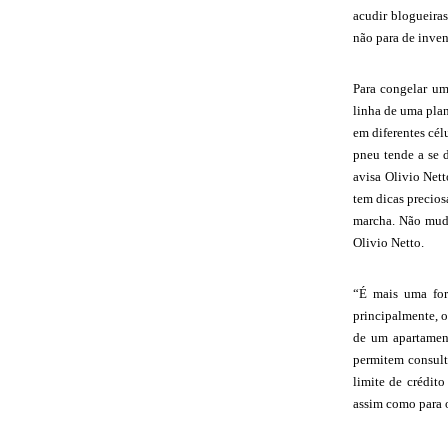
acudir blogueira
não para de inve
Para congelar um
linha de uma plani
em diferentes cél
pneu tende a se 
avisa Olivio Nett
tem dicas precios
marcha. Não mude
Olivio Netto.
“É mais uma form
principalmente, 
de um apartament
permitem consult
limite de crédit
assim como para o