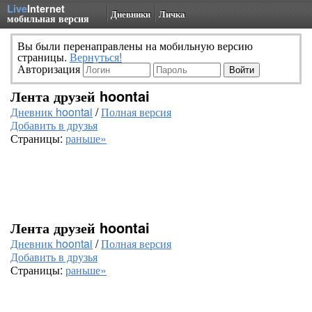
Live
Internet
Дневники
Личка
мобильная версия
Вы были перенаправлены на мобильную версию
страницы.
Вернуться!
Авторизация
Лента друзей hoontai
Дневник hoontai
/
Полная версия
Добавить в друзья
Страницы:
раньше»
Лента друзей hoontai
Дневник hoontai
/
Полная версия
Добавить в друзья
Страницы:
раньше»