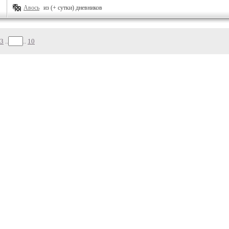
Авось
из (+ сутки) дневников
3
..
..
10