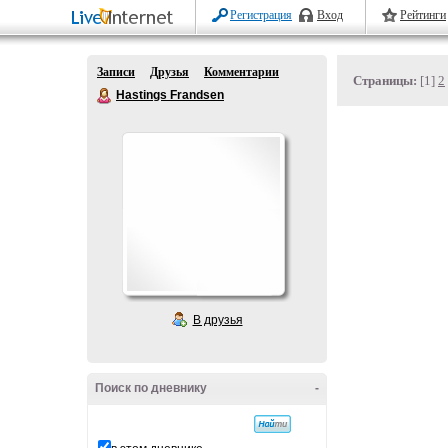
Регистрация
Вход
Рейтинги
Записи
Друзья
Комментарии
Страницы:
[1]
2
Hastings Frandsen
В друзья
Поиск по дневнику
-