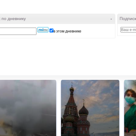
 по дневнику
-
Подписк
в этом дневнике