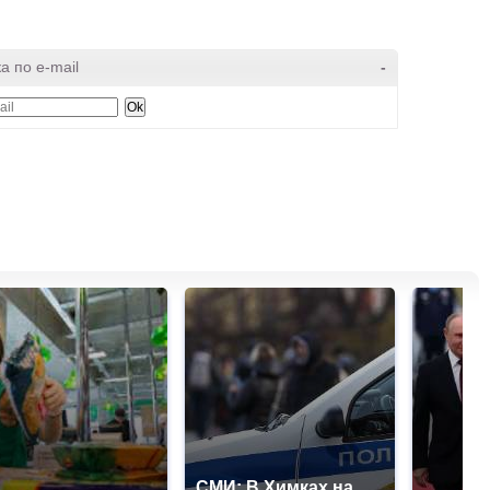
а по e-mail
-
СМИ: В Химках на