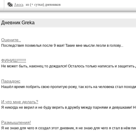
Авось
из (+ сутки) дневников
Дневник Greka
Оцените..
Последствия похмелья после 9 мая! Такие мне мысли лезли в голову...
ФИНИШ!!!!!!!
Не может быть, наконец то дождался! Осталось только написать и защитить 
Парадокс
Нашёл время побрить свою пропитую рожу, так хоть на человека стал походить
И что мне делать?
Я никогда не верил и не буду верить в дружбу между парнями и девушками! Н
Размышления!
Я не знаю для чего я создал этот дневник, я не знаю для чего я стал в нём пис