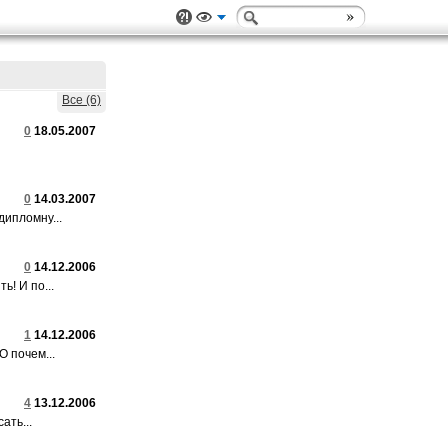
Все (6)
0
18.05.2007
0
14.03.2007
дипломну...
0
14.12.2006
! И по...
1
14.12.2006
О почем...
4
13.12.2006
ать...