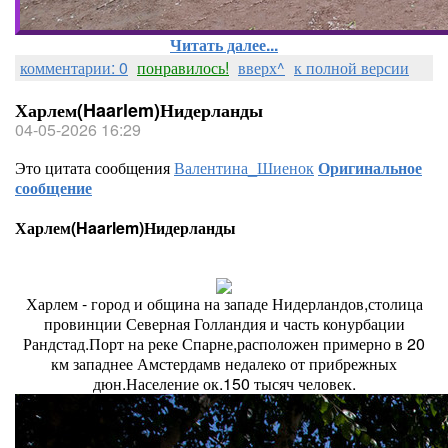
Читать далее...
комментарии: 0
понравилось!
вверх^
к полной версии
Харлем(Haarlem)Нидерланды
04-05-2026 16:29
Это цитата сообщения
Валентина_Шиенок
Оригинальное
сообщение
Харлем(Haarlem)Нидерланды
Харлем - город и община на западе Нидерландов,столица
провинции Северная Голландия и часть конурбации
Рандстад.Порт на реке Спарне,расположен примерно в 20
км западнее Амстердамв недалеко от прибрежных
дюн.Население ок.150 тысяч человек.