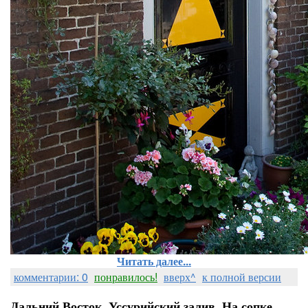
Читать далее...
комментарии: 0
понравилось!
вверх^
к полной версии
Дальний Восток. Уссурийский залив. На сопке