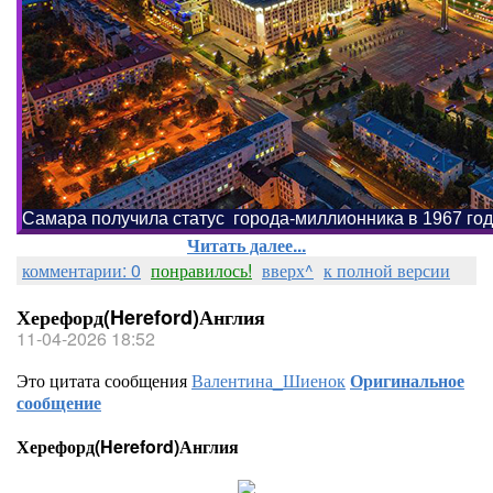
Самара получила статус города-миллионника в 1967 год
Читать далее...
комментарии: 0
понравилось!
вверх^
к полной версии
Херефорд(Hereford)Англия
11-04-2026 18:52
Это цитата сообщения
Валентина_Шиенок
Оригинальное
сообщение
Херефорд(Hereford)Англия