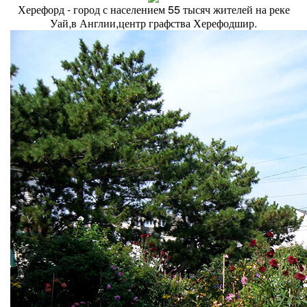
Херефорд - город с населением 55 тысяч жителей на реке
Уай,в Англии,центр графства Херефодшир.