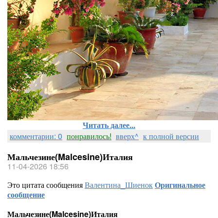
Читать далее...
комментарии: 0
понравилось!
вверх^
к полной версии
Мальчезине(Malcesine)Италия
11-04-2026 18:56
Это цитата сообщения
Валентина_Шиенок
Оригинальное
сообщение
Мальчезине(Malcesine)Италия