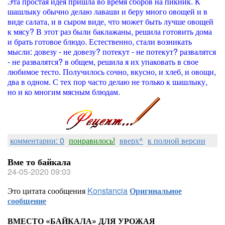
Эта простая идея пришла во время сборов на пикник. К
шашлыку обычно делаю лаваши и беру много овощей и в
виде салата, и в сыром виде, что может быть лучше овощей
к мясу? В этот раз были баклажаны, решила готовить дома
и брать готовое блюдо. Естественно, стали возникать
мысли: довезу - не довезу? потекут - не потекут? развалятся
- не развалятся? в общем, решила я их упаковать в свое
любимое тесто. Получилось сочно, вкусно, и хлеб, и овощи,
два в одном. С тех пор часто делаю не только к шашлыку,
но и ко многим мясным блюдам.
комментарии: 0
понравилось!
вверх^
к полной версии
Вме то байкала
24-05-2020 09:03
Это цитата сообщения
Konstancia
Оригинальное
сообщение
ВМЕСТО «БАЙКАЛА» ДЛЯ УРОЖАЯ