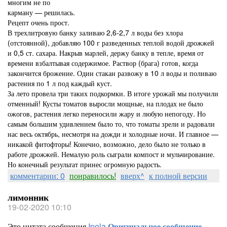
многим не по
карману — решилась.
Рецепт очень прост.
В трехлитровую банку заливаю 2,6-2,7 л воды без хлора
(отстоянной), добавляю 100 г разведенных теплой водой дрожжей
и 0,5 ст. сахара. Накрыв марлей, держу банку в тепле, время от
времени взбалтывая содержимое. Раствор (брага) готов, когда
закончится брожение. Один стакан развожу в 10 л воды и поливаю
растения по 1 л под каждый куст.
За лето провела три таких подкормки. В итоге урожай мы получили
отменный! Кусты томатов выросли мощные, на плодах не было
ожогов, растения легко переносили жару и любую непогоду. Но
самым большим удивлением было то, что томаты зрели и радовали
нас весь октябрь, несмотря на дожди и холодные ночи. И главное —
никакой фитофторы! Конечно, возможно, дело было не только в
работе дрожжей. Немалую роль сыграли компост и мульчирование.
Но конечный результат принес огромную радость.
комментарии: 0
понравилось!
вверх^
к полной версии
лимонник
19-02-2020 10:10
Это цитата сообщения
Ipola
Оригинальное сообщение