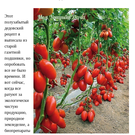
Этот
полузабытый
дедовский
рецепт я
выписала из
старой
газетной
подшивки, но
опробовать
все не было
времени. И
вот сейчас,
когда все
ратуют за
экологически
чистую
продукцию,
природное
земледелие, а
биопрепараты