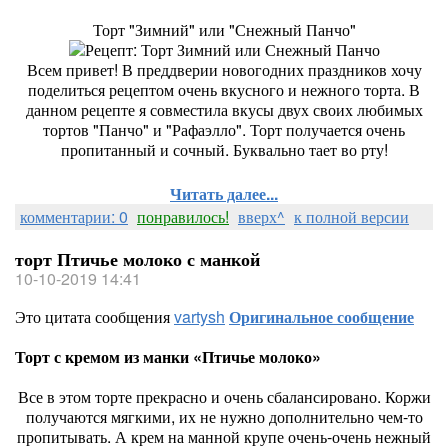
Торт "Зимний" или "Снежный Панчо"
Всем привет! В преддверии новогодних праздников хочу
поделиться рецептом очень вкусного и нежного торта. В
данном рецепте я совместила вкусы двух своих любимых
тортов "Панчо" и "Рафаэлло". Торт получается очень
пропитанный и сочный. Буквально тает во рту!
Читать далее...
комментарии: 0
понравилось!
вверх^
к полной версии
торт Птичье молоко с манкой
10-10-2019 14:41
Это цитата сообщения
vartysh
Оригинальное сообщение
Торт с кремом из манки «Птичье молоко»
Все в этом торте прекрасно и очень сбалансировано. Коржи
получаются мягкими, их не нужно дополнительно чем-то
пропитывать. А крем на манной крупе очень-очень нежный