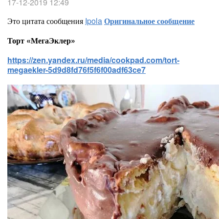
17-12-2019 12:49
Это цитата сообщения
Ipola
Оригинальное сообщение
Торт «МегаЭклер»
https://zen.yandex.ru/media/cookpad.com/tort-
megaekler-5d9d8fd76f5f6f00adf63ce7