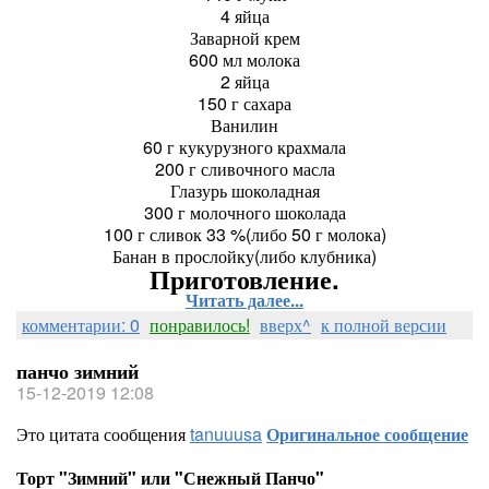
4 яйца
Заварной крем
600 мл молока
2 яйца
150 г сахара
Ванилин
60 г кукурузного крахмала
200 г сливочного масла
Глазурь шоколадная
300 г молочного шоколада
100 г сливок 33 %(либо 50 г молока)
Банан в прослойку(либо клубника)
Приготовление.
Читать далее...
комментарии: 0
понравилось!
вверх^
к полной версии
панчо зимний
15-12-2019 12:08
Это цитата сообщения
tanuuusa
Оригинальное сообщение
Торт "Зимний" или "Снежный Панчо"