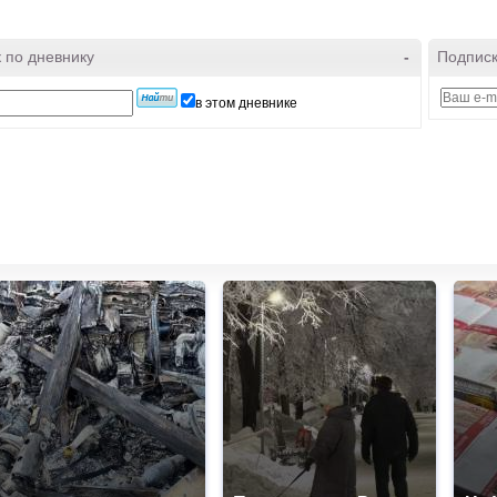
 по дневнику
-
Подписк
в этом дневнике