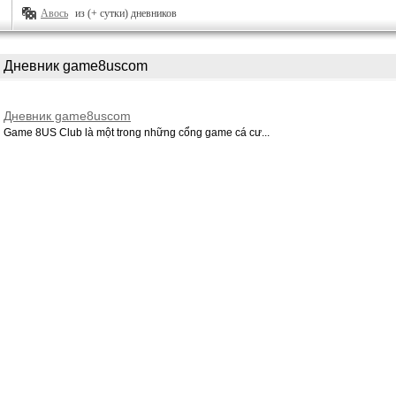
Авось
из (+ сутки) дневников
Дневник game8uscom
Дневник game8uscom
Game 8US Club là một trong những cổng game cá cư...