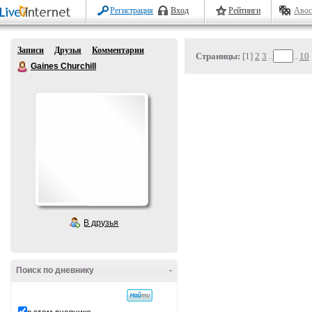
Регистрация
Вход
Рейтинги
Авос
Записи
Друзья
Комментарии
Страницы:
[1]
2
3
..
..
10
Gaines Churchill
В друзья
Поиск по дневнику
-