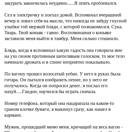
закурить закончилась неудачно......Я опять проблевался.
Сел в электричку и поехал домой. Вспоминал вчерашний
вечер и ловил себя на мысли, что никогда не забуду гнусной
улыбки той мерзкой бляди, с которой познакомился. Сука.
Тварь. Твой коньяк - гавно. Воспоминания о коньяке
заставили меня выйти в тамбур. Меня сильно стошнило.
Блядь, когда я вспоминал какую гадость она говорила мне
на ухо своим противным шепелявым голоском, то мое тело
начинало дрожать и в спине неприятно покалывало.
По вагону прошел волосатый уебан. У него в руках была
гитара. Он пытался изобразить пение, но у него не
получалось. Когда он попросил денег, я послал его
нахуй.....Гандон, научился бы играть сначала.
Номер телефона, который она нацарапала на каком-то
сраном клочке бумаги, я выкинул сразу, как нашел в
кармане.
Мужик, прошедший мимо меня, кричащий на весь вагон -