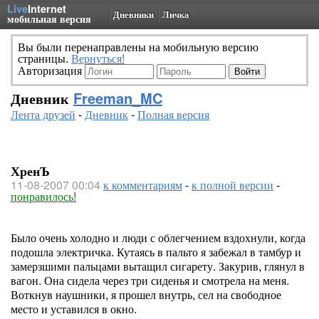
Live
Internet
Дневники
Личка
мобильная версия
Вы были перенаправлены на мобильную версию
страницы.
Вернуться!
Авторизация
Дневник
Freeman_MC
Лента друзей
-
Дневник
-
Полная версия
ХренЪ
11-08-2007 00:04
к комментариям
-
к полной версии
-
понравилось!
Было очень холодно и люди с облегчением вздохнули, когда
подошла электричка. Кутаясь в пальто я забежал в тамбур и
замерзшими пальцами вытащил сигарету. Закурив, глянул в
вагон. Она сидела через три сиденья и смотрела на меня.
Воткнув наушники, я прошел внутрь, сел на свободное
место и уставился в окно.