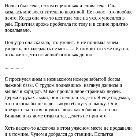
Ночью был секс, потом еще коньяк и снова секс. Она
казалась мне восхитительно красивой. Ее голос - это вообще
нечто. Когда она что-то шептала мне на ухо, я уносился в
рай. Приятная дрожь пробегала по телу и в спине приятно
покалывало.
Под утро она сказала, что уходит. Я не понимал зачем
уходить, но задержать не мог........Я помню это уже смутно,
но кажется, что оставшийся коньяк допил.....
..............
Я проснулся днем в незнакомом номере забытой богом
лыжной базы. С трудом поднявшись, натянул джинсы и
вышел в коридор. Мимо прошли двое странных людей.
Держа в руках лыжи, они спешили куда-то. Я еще подумал,
что никогда бы не надел такую ебанутую шапку. Они
презрительно отвернулись, видя как я блюю на стены.
Видимо в их доме отдыха так делать не принято.
Хоть какого-то алкоголя в этом ужасном месте не продавали
и в помине. Чудом я добрался до станции. Попытка