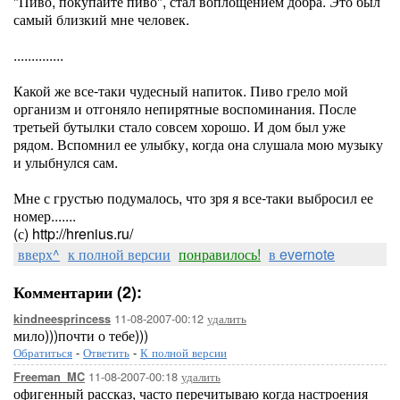
"Пиво, покупайте пиво", стал воплощением добра. Это был
самый близкий мне человек.
..............
Какой же все-таки чудесный напиток. Пиво грело мой
организм и отгоняло непирятные воспоминания. После
третьей бутылки стало совсем хорошо. И дом был уже
рядом. Вспомнил ее улыбку, когда она слушала мою музыку
и улыбнулся сам.
Мне с грустью подумалось, что зря я все-таки выбросил ее
номер.......
(с) http://hrenius.ru/
вверх^
к полной версии
понравилось!
в evernote
Комментарии (2):
11-08-2007-00:12
удалить
kindneesprincess
мило)))почти о тебе)))
Обратиться
-
Ответить
-
К полной версии
11-08-2007-00:18
удалить
Freeman_MC
офигенный рассказ, часто перечитываю когда настроения