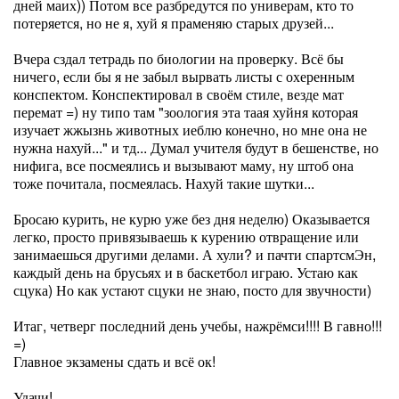
дней маих)) Потом все разбредутся по универам, кто то
потеряется, но не я, хуй я праменяю старых друзей...
Вчера сздал тетрадь по биологии на проверку. Всё бы
ничего, если бы я не забыл вырвать листы с охеренным
конспектом. Конспектировал в своём стиле, везде мат
перемат =) ну типо там "зоология эта таая хуйня которая
изучает жжызнь животных иеблю конечно, но мне она не
нужна нахуй..." и тд... Думал учителя будут в бешенстве, но
нифига, все посмеялись и вызывают маму, ну штоб она
тоже почитала, посмеялась. Нахуй такие шутки...
Бросаю курить, не курю уже без дня неделю) Оказывается
легко, просто привязываешь к курению отвращение или
занимаешься другими делами. А хули? и пачти спартсмЭн,
каждый день на брусьях и в баскетбол играю. Устаю как
сцука) Но как устают сцуки не знаю, посто для звучности)
Итаг, четверг последний день учебы, нажрёмси!!!! В гавно!!!
=)
Главное экзамены сдать и всё ок!
Удачи!