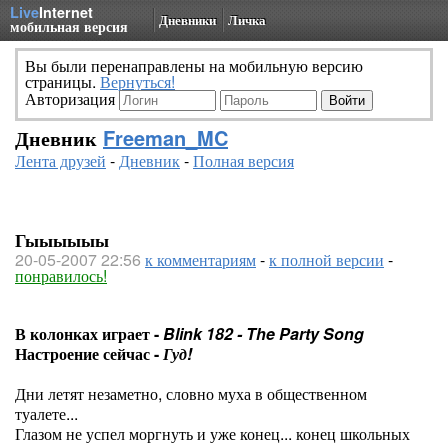
Live
Internet
Дневники
Личка
мобильная версия
Вы были перенаправлены на мобильную версию
страницы.
Вернуться!
Авторизация
Дневник
Freeman_MC
Лента друзей
-
Дневник
-
Полная версия
Гыыыыыы
20-05-2007 22:56
к комментариям
-
к полной версии
-
понравилось!
В колонках играет -
Blink 182 - The Party Song
Настроение сейчас -
Гуд!
Дни летят незаметно, словно муха в общественном
туалете...
Глазом не успел моргнуть и уже конец... конец школьных