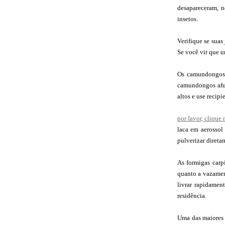
desapareceram, n
insetos.
Verifique se suas
Se você vir que u
Os camundongos 
camundongos afun
altos e use recip
por favor, cliqu
laca em aerossol
pulverizar direta
As formigas carpi
quanto a vazamen
livrar rapidamen
residência.
Uma das maiores r