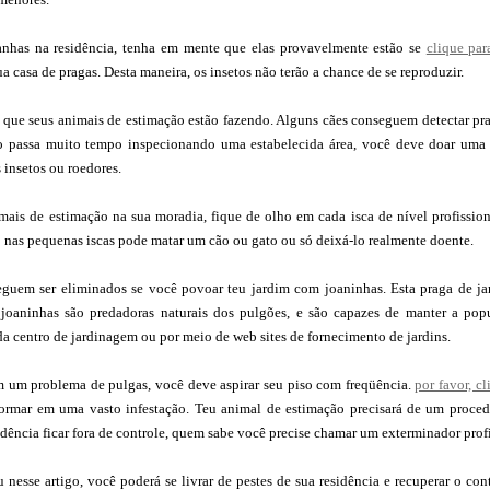
anhas na residência, tenha em mente que elas provavelmente estão se
clique par
sua casa de pragas. Desta maneira, os insetos não terão a chance de se reproduzir.
 que seus animais de estimação estão fazendo. Alguns cães conseguem detectar pra
o passa muito tempo inspecionando uma estabelecida área, você deve doar uma o
 insetos ou roedores.
mais de estimação na sua moradia, fique de olho em cada isca de nível profissiona
nas pequenas iscas pode matar um cão ou gato ou só deixá-lo realmente doente.
guem ser eliminados se você povoar teu jardim com joaninhas. Esta praga de jard
joaninhas são predadoras naturais dos pulgões, e são capazes de manter a popu
a centro de jardinagem ou por meio de web sites de fornecimento de jardins.
m um problema de pulgas, você deve aspirar seu piso com freqüência.
por favor, c
sformar em uma vasto infestação. Teu animal de estimação precisará de um proced
idência ficar fora de controle, quem sabe você precise chamar um exterminador profi
nesse artigo, você poderá se livrar de pestes de sua residência e recuperar o con