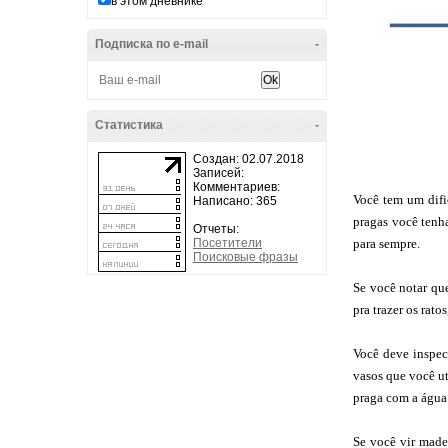
в этом дневнике
Подписка по e-mail
-
Статистика
-
Создан: 02.07.2018
Записей:
Комментариев:
Você tem um difi
Написано: 365
pragas você tenha
Отчеты:
para sempre.
Посетители
Поисковые фразы
Se você notar qu
pra trazer os rat
Você deve inspeci
vasos que você ut
praga com a água 
Se você vir madei