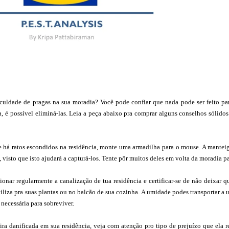
culdade de pragas na sua moradia? Você pode confiar que nada pode ser feito para
, é possível eliminá-las. Leia a peça abaixo pra comprar alguns conselhos sólido
e há ratos escondidos na residência, monte uma armadilha para o mouse. A mantei
os, visto que isto ajudará a capturá-los. Tente pôr muitos deles em volta da moradia 
onar regularmente a canalização de tua residência e certificar-se de não deixar 
iliza pra suas plantas ou no balcão de sua cozinha. A umidade podes transportar a
necessária para sobreviver.
ra danificada em sua residência, veja com atenção pro tipo de prejuízo que ela r