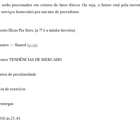
o serão processados em centros de fatos físicos. Ou seja, o futuro está pela nu
de serviços fornecidos por um mix de provedores.
ores Dicas Pra Sites. (a 7ª é a minha favorita)
quatro — Shared
ler em
ecentes TENDÊNCIAS DE MERCADO
ntos de peculiaridade
ia de exercício
entregas
016 às 21:41