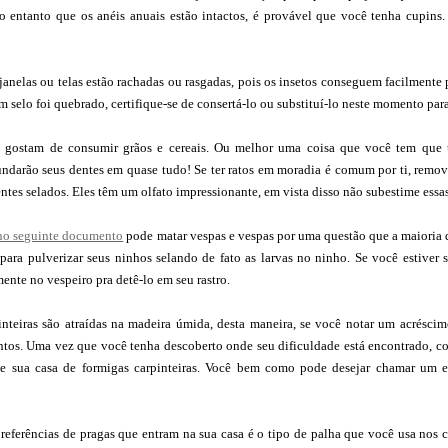
o entanto que os anéis anuais estão intactos, é provável que você tenha cupins.
 janelas ou telas estão rachadas ou rasgadas, pois os insetos conseguem facilmente 
m selo foi quebrado, certifique-se de consertá-lo ou substituí-lo neste momento par
gostam de consumir grãos e cereais. Ou melhor uma coisa que você tem que te
darão seus dentes em quase tudo! Se ter ratos em moradia é comum por ti, remov
ientes selados. Eles têm um olfato impressionante, em vista disso não subestime essa
e no seguinte documento
pode matar vespas e vespas por uma questão que a maioria d
 para pulverizar seus ninhos selando de fato as larvas no ninho. Se você estiver
mente no vespeiro pra detê-lo em seu rastro.
nteiras são atraídas na madeira úmida, desta maneira, se você notar um acréscimo
tos. Uma vez que você tenha descoberto onde seu dificuldade está encontrado, con
te sua casa de formigas carpinteiras. Você bem como pode desejar chamar um es
eferências de pragas que entram na sua casa é o tipo de palha que você usa nos ca