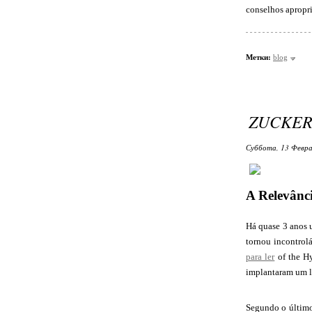
conselhos apropri
Метки:
blog
ZUCKER
Суббота, 13 Февра
A Relevânc
Há quase 3 anos 
tornou incontrol
para ler
of the Hy
implantaram um lu
Segundo o último