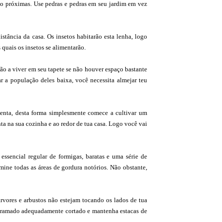
ito próximas. Use pedras e pedras em seu jardim em vez
stância da casa. Os insetos habitarão esta lenha, logo
 quais os insetos se alimentarão.
ão a viver em seu tapete se não houver espaço bastante
r a população deles baixa, você necessita almejar teu
menta, desta forma simplesmente comece a cultivar um
ta na sua cozinha e ao redor de tua casa. Logo você vai
ssencial regular de formigas, baratas e uma série de
ine todas as áreas de gordura notórios. Não obstante,
árvores e arbustos não estejam tocando os lados de tua
 gramado adequadamente cortado e mantenha estacas de