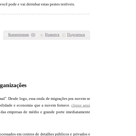
ocê pode e vai derrubar estas pestes terríveis.
Комментарии
(
0
)
Нравится
Поделиться
ganizações
al". Desde logo, essa onda de migrações pra nuvem se
labilidade e economia que a nuvem fornece.
clique aqui
o das empresas de médio e grande porte imediatamente
cessados em centros de detalhes públicos e privados e