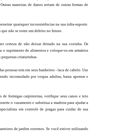
 Outras maneiras de danos seriam de outras formas de
penetrar quaisquer inconsistências na sua infra-suporte.
a que não se torne um defeito no futuro.
r certeza de não deixar deitado na sua cozinha. Os
a o suprimento de alimentos e coloque-os em armários
s pequenas criaturinhas.
as pessoas tem em seus banheiros - laca de cabelo. Use
 sendo incomodado por vespas adultas, basta apontar e
 de formigas carpinteiras, verifique seus canos e teto
serte o vazamento e substitua a madeira para ajudar a
pecialista em controle de pragas para cuidar de sua
nteiros de jardim externos. Se você estiver utilizando