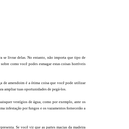
 se livrar delas. No entanto, não importa que tipo de
s sobre como você podes esmagar estas coisas horríveis
ga de amendoim é a ótima coisa que você pode utilizar
para ampliar tuas oportunidades de pegá-los.
quaisquer vestígios de água, como por exemplo, ante os
 uma infestação por fungos e os vazamentos fornecerão a
epresenta. Se você vir que as partes macias da madeira