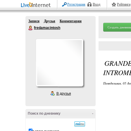
Регистрация
Вход
Рейтинги
Записи
Друзья
Комментарии
Создать дневник
fredamacintosh
GRAND
INTROM
Понедельник, 05 Ап
В друзья
Поиск по дневнику
-