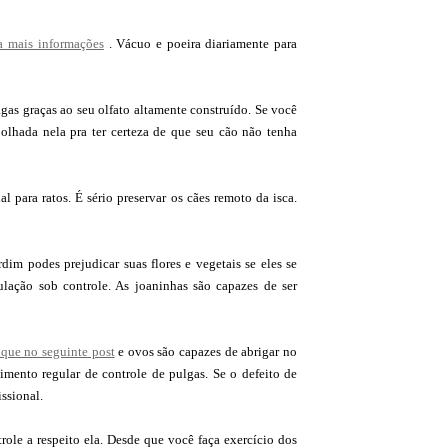
a mais informações
. Vácuo e poeira diariamente para
gas graças ao seu olfato altamente construído. Se você
lhada nela pra ter certeza de que seu cão não tenha
l para ratos. É sério preservar os cães remoto da isca.
im podes prejudicar suas flores e vegetais se eles se
lação sob controle. As joaninhas são capazes de ser
lique no seguinte post
e ovos são capazes de abrigar no
imento regular de controle de pulgas. Se o defeito de
ssional.
trole a respeito ela. Desde que você faça exercício dos