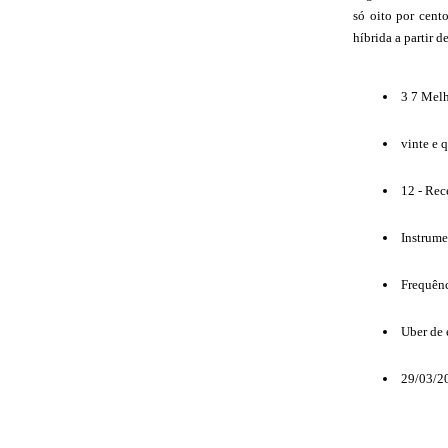
só oito por cent
híbrida a partir 
3 7 Melh
vinte e 
12 - R
Instrume
Frequênc
Uber de 
29/03/2