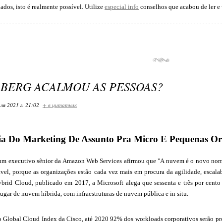
ados, isto é realmente possível. Utilize
especial info
conselhos que acabou de ler e v
BERG ACALMOU AS PESSOAS?
ля 2021 г. 21:02
+ в цитатник
ia Do Marketing De Assunto Pra Micro E Pequenas Or
um executivo sênior da Amazon Web Services afirmou que "A nuvem é o novo norm
ável, porque as organizações estão cada vez mais em procura da agilidade, esca
brid Cloud, publicado em 2017, a Microsoft alega que sessenta e três por cent
gar de nuvem híbrida, com infraestruturas de nuvem pública e in situ.
 Global Cloud Index da Cisco, até 2020 92% dos workloads corporativos serão pro