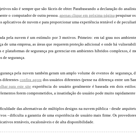
jetivos não é sempre que são fáceis de obter. Parafraseando a declaração do anal
mente o computador de outra pessoa.
apenas clique em próxima página
pesquisar os
s aplicativos de nuvem e para proporcionar uma experiência rentável e de peculiar
da pela nuvem é um estímulo por 3 motivos. Primeiro: em tal grau nos ambientes
nça de uma empresa, as áreas que requerem proteção adicional e onde há vulnerab
s e plataformas de segurança pra gerenciar em ambientes híbridos complexos, é m
s de segurança.
egurança pela nuvem também geram um amplo volume de eventos de segurança, dif
os diferentes
confira agora
dos usuários diferentes (pense na diferença entre um Sa
olhar para este site
experiência do usuário geralmente é baseada em dois estilos
 elementos forem comprometidos, a insatisfação do usuário pode muito rapidamente 
ificuldade das alternativas de múltiplos designs na nuvem pública - desde arquitet
tivos - dificulta a garantia de uma experiência de usuário mais firme. Os provedo
icativos rentáveis, escalonáveis e de alta disponibilidade.