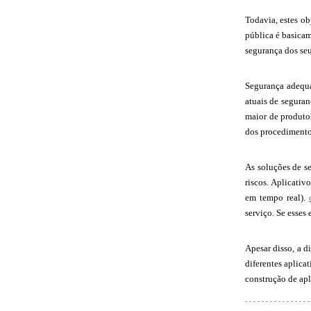
Todavia, estes ob
pública é basica
segurança dos seu
Segurança adequa
atuais de segura
maior de produto
dos procedimento
As soluções de s
riscos. Aplicativ
em tempo real).
serviço. Se esses
Apesar disso, a d
diferentes aplica
construção de apl