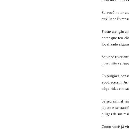
Se você notar ar
auxiliar a livrar 
Preste atenção ao
notar que teu cã
localizado alguns
Se você tiver ani
nosso site
veneno 
Os pulgões conse
apodrecerem. As 
adquiridas em cad
Se seu animal te
tapete e se tran
pulgas de sua res
Como você já viu 