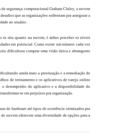
ista de segurança computacional Graham Cluley, a nuvem
 desafios que as organizações enfrentam pra assegurar a
idade ao usuário.
 in situ quanto na nuvem, é árduo perceber os níveis
ilidades em potencial. Como existe um número cada vez
uito dificultoso comprar uma visão única e abrangente
icultando ainda mais a priorização e a remediação de
ndbox de treinamento e os aplicativos de varejo online
: o desempenho do aplicativo e a disponibilidade do
transformar-se em prejuízos pra organização.
uras de hardware até tipos de ocorrência otimizados pra
res de nuvem oferecem uma diversidade de opções para a