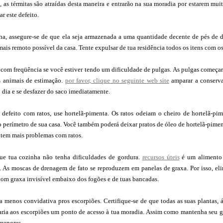
, as térmitas são atraídas desta maneira e entrarão na sua moradia por estarem mu
ar este defeito.
ha, assegure-se de que ela seja armazenada a uma quantidade decente de pés de di
mais remoto possível da casa. Tente expulsar de tua residência todos os itens com os
 com freqüência se você estiver tendo um dificuldade de pulgas. As pulgas começar
s animais de estimação.
por favor, clique no seguinte web site
amparar a conserva
o dia e se desfazer do saco imediatamente.
 defeito com ratos, use hortelã-pimenta. Os ratos odeiam o cheiro de hortelã-pi
 perímetro de sua casa. Você também poderá deixar pratos de óleo de hortelã-pimen
 tem mais problemas com ratos.
ue tua cozinha não tenha dificuldades de gordura.
recursos úteis
é um alimento e
 As moscas de drenagem de fato se reproduzem em panelas de graxa. Por isso, elim
com graxa invisível embaixo dos fogões e de tuas bancadas.
 menos convidativa pros escorpiões. Certifique-se de que todas as suas plantas, 
aria aos escorpiões um ponto de acesso à tua moradia. Assim como mantenha seu
 menores.