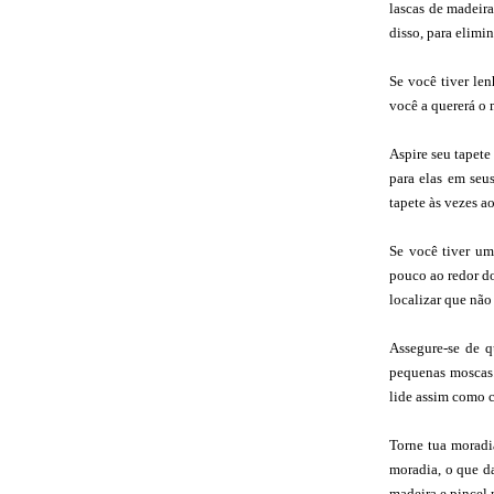
lascas de madeira
disso, para elimin
Se você tiver len
você a quererá o 
Aspire seu tapete
para elas em seu
tapete às vezes a
Se você tiver um
pouco ao redor do
localizar que não
Assegure-se de q
pequenas moscas.
lide assim como 
Torne tua moradia
moradia, o que d
madeira e pincel