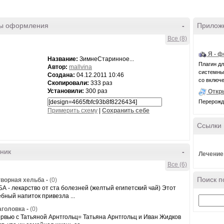
ы оформления
-
Прилож
Все (8)
Я - 
Название:
ЗимнеСтаринное...
Плагин д
Автор:
mallvina
системные 
Создана:
04.12.2011 10:46
со включе
Скопировали:
333 раз
Установили:
300 раз
Откр
Перерожде
Примерить схему
|
Cохранить себе
Ссылки
ник
-
Лечение
Все (6)
Поиск п
ворная хельба
-
(0)
А - лекарство от ста болезней (желтый египетский чай) Этот
бный напиток привезла ...
аголовка
-
(0)
рвью с Татьяной Арнтгольц= Татьяна Арнтгольц и Иван Жидков