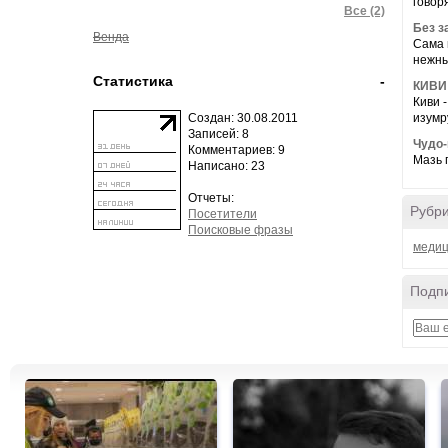
говоря
Все (2)
Без з
Венда
Сама 
нежны
Статистика
-
КИВИ 
Киви 
Создан: 30.08.2011
изумр
Записей: 8
Чудо-
Комментариев: 9
Мазь 
Написано: 23
Отчеты:
Рубр
Посетители
Поисковые фразы
меди
Подпи