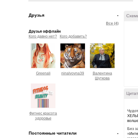
Друзья
-
Схем
Все (4)
Друзья оффлайн
Кого давно нет?
Кого добавить?
Greenali
ninalvovna39
Валентина
Шуткова
Цитат
Чудот
Фитнес красота
ХЕЛЬБ
здоровье
волше
Без з
Постоянные читатели
-
=Инте