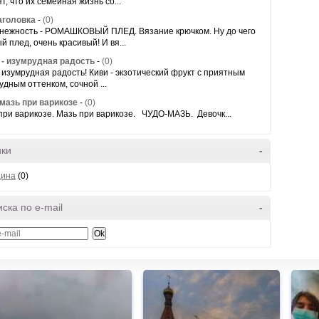
т, что их семейная жизнь со...
аголовка
-
(0)
нежность - РОМАШКОВЫЙ ПЛЕД. Вязание крючком. Ну до чего
й плед, очень красивый! И вя...
- изумрудная радость
-
(0)
- изумрудная радость! Киви - экзотический фрукт с приятным
удным оттенком, сочной ...
мазь при варикозе
-
(0)
при варикозе. Мазь при варикозе. ЧУДО-МАЗЬ. Девочк...
ики
-
цина
(0)
ска по e-mail
-