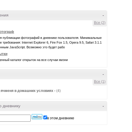
ения
-
Все (2)
фотограф
ля публикации фотографий в дневнике пользователя. Минимальные
требования: Internet Explorer 6, Fire Fox 1.5, Opera 9.5, Safari 3.1.1
нным JavaScript. Возможно это будет рабо
ытки
нный каталог открыток на все случаи жизни
-
Все (1)
 ячменя в домашних условиях
-
(4)
о дневнику
-
в этом дневнике