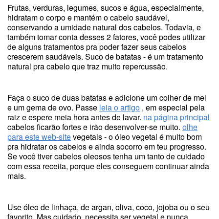
Frutas, verduras, legumes, sucos e água, especialmente,
hidratam o corpo e mantém o cabelo saudável,
conservando a umidade natural dos cabelos. Todavia, e
também tomar conta desses 2 fatores, você podes utilizar
de alguns tratamentos pra poder fazer seus cabelos
crescerem saudáveis. Suco de batatas - é um tratamento
natural pra cabelo que traz muito repercussão.
Faça o suco de duas batatas e adicione um colher de mel
e um gema de ovo. Passe
leia o artigo
, em especial pela
raiz e espere meia hora antes de lavar.
na página principal
cabelos ficarão fortes e irão desenvolver-se muito.
olhe
para este web-site
vegetais - o óleo vegetal é muito bom
pra hidratar os cabelos e ainda socorro em teu progresso.
Se você tiver cabelos oleosos tenha um tanto de cuidado
com essa receita, porque eles conseguem continuar ainda
mais.
Use óleo de linhaça, de argan, oliva, coco, jojoba ou o seu
favorito. Mas cuidado, necessita ser vegetal e nunca