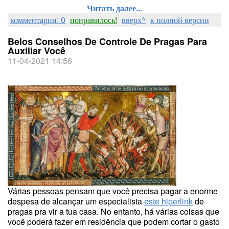
Читать далее...
комментарии: 0
понравилось!
вверх^
к полной версии
Belos Conselhos De Controle De Pragas Para
Auxiliar Você
11-04-2021 14:56
Várias pessoas pensam que você precisa pagar a enorme
despesa de alcançar um especialista
este hiperlink
de
pragas pra vir a tua casa. No entanto, há várias coisas que
você poderá fazer em residência que podem cortar o gasto