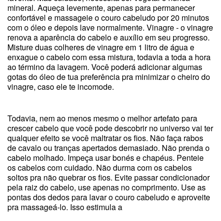
mineral. Aqueça levemente, apenas para permanecer
confortável e massageie o couro cabeludo por 20 minutos
com o óleo e depois lave normalmente. Vinagre - o vinagre
renova a aparência do cabelo e auxílio em seu progresso.
Misture duas colheres de vinagre em 1 litro de água e
enxague o cabelo com essa mistura, todavia a toda a hora
ao término da lavagem. Você poderá adicionar algumas
gotas do óleo de tua preferência pra minimizar o cheiro do
vinagre, caso ele te incomode.
Todavia, nem ao menos mesmo o melhor artefato para
crescer cabelo que você pode descobrir no universo vai ter
qualquer efeito se você maltratar os fios. Não faça rabos
de cavalo ou tranças apertados demasiado. Não prenda o
cabelo molhado. Impeça usar bonés e chapéus. Penteie
os cabelos com cuidado. Não durma com os cabelos
soltos pra não quebrar os fios. Evite passar condicionador
pela raiz do cabelo, use apenas no comprimento. Use as
pontas dos dedos para lavar o couro cabeludo e aproveite
pra massageá-lo. Isso estimula a