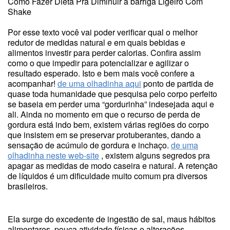
Como Fazer Dieta Pra Diminuir a barriga Ligeiro Com
Shake
Por esse texto você vai poder verificar qual o melhor
redutor de medidas natural e em quais bebidas e
alimentos investir para perder calorias. Confira assim
como o que impedir para potencializar e agilizar o
resultado esperado. Isto e bem mais você confere a
acompanhar!
de uma olhadinha aqui
ponto de partida de
quase toda humanidade que pesquisa pelo corpo perfeito
se baseia em perder uma “gordurinha” indesejada aqui e
ali. Ainda no momento em que o recurso de perda de
gordura está indo bem, existem várias regiões do corpo
que insistem em se preservar protuberantes, dando a
sensação de acúmulo de gordura e inchaço.
de uma
olhadinha neste web-site
, existem alguns segredos pra
apagar as medidas de modo caseira e natural. A retenção
de líquidos é um dificuldade muito comum pra diversos
brasileiros.
Ela surge do excedente de ingestão de sal, maus hábitos
alimentares, pouca atividade físicas e alterações