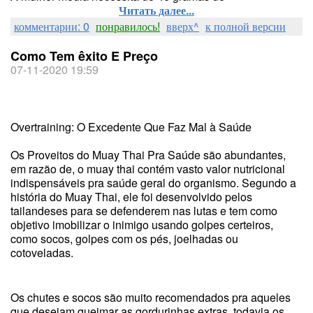
Читать далее...
комментарии: 0
понравилось!
вверх^
к полной версии
Como Tem êxito E Preço
07-11-2020 19:59
Overtraining: O Excedente Que Faz Mal à Saúde
Os Proveitos do Muay Thai Pra Saúde são abundantes,
em razão de, o muay thai contém vasto valor nutricional
indispensáveis pra saúde geral do organismo. Segundo a
história do Muay Thai, ele foi desenvolvido pelos
tailandeses para se defenderem nas lutas e tem como
objetivo imobilizar o inimigo usando golpes certeiros,
como socos, golpes com os pés, joelhadas ou
cotoveladas.
Os chutes e socos são muito recomendados pra aqueles
que desejam queimar as gordurinhas extras, todavia os