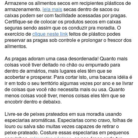
Armazene os alimentos secos em recipientes plásticos de
armazenamento.
leia mais
secas dentro de sacos ou
caixas podem ser com facilidade acessadas por pragas.
Certifique-se de colocar os produtos secos em caixas
seguras sendo assim que os conduzir pra moradia. O
exercício de
clique neste link
feitos de plástico podes
preservar as pragas sob controle e prolongar o frescor dos
alimentos.
As pragas adoram uma casa desordenada! Quanto mais
coisas você tiver deitado no chão ou empurrado para
dentro de armários, mais lugares eles têm que se
acobertar e prosperar. Para cortar isto, uma bacana idéia é
ir em todo o seu território algumas vezes por ano e se livrar
de coisas que você não necessita mais ou usa. Quanto
menos coisas você tiver, menos coisas eles têm que se
encobrir dentro e debaixo.
Livre-se de peixes prateados em sua moradia usando
especiarias aromáticas. Especiarias como cravo, folhas de
louro ou salva são muitas vezes capazes de retirar o
peixe-prateado. Costure essas especiarias em pequenos