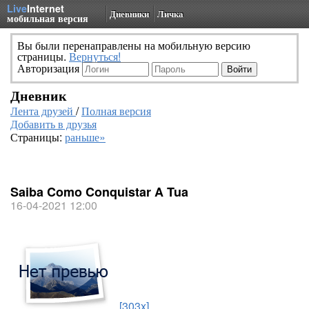
Live
Internet
Дневники
Личка
мобильная версия
Вы были перенаправлены на мобильную версию
страницы.
Вернуться!
Авторизация
Дневник
Лента друзей
/
Полная версия
Добавить в друзья
Страницы:
раньше»
Saiba Como Conquistar A Tua
16-04-2021 12:00
[303x]