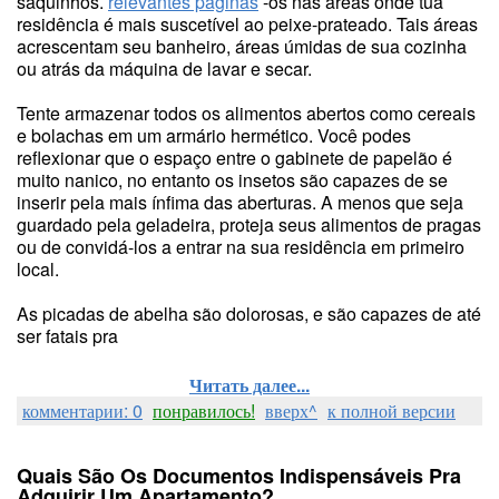
saquinhos.
relevantes páginas
-os nas áreas onde tua
residência é mais suscetível ao peixe-prateado. Tais áreas
acrescentam seu banheiro, áreas úmidas de sua cozinha
ou atrás da máquina de lavar e secar.
Tente armazenar todos os alimentos abertos como cereais
e bolachas em um armário hermético. Você podes
reflexionar que o espaço entre o gabinete de papelão é
muito nanico, no entanto os insetos são capazes de se
inserir pela mais ínfima das aberturas. A menos que seja
guardado pela geladeira, proteja seus alimentos de pragas
ou de convidá-los a entrar na sua residência em primeiro
local.
As picadas de abelha são dolorosas, e são capazes de até
ser fatais pra
Читать далее...
комментарии: 0
понравилось!
вверх^
к полной версии
Quais São Os Documentos Indispensáveis Pra
Adquirir Um Apartamento?