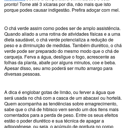
pronto! Tome até 3 xícaras por dia, não mais que isto
porque podes causar indigestão. Prefira adoçar com mel.
O chá verde assim como podes ser de amplo assistência.
Quando aliado a uma rotina de atividades físicas e a uma
dieta saudável, o chá verde potencializa a redução de
peso e a diminuição de medidas. Também diurético, o chá
verde pode ser preparado do mesmo modo que o chá de
carqueja. Ferva a água, desligue o fogo, acrescente as
folhas da planta, abafe por alguns minutos, coe e beba.
Apesar disso, seu amo poderá ser muito amargo para
diversas pessoas.
A dica é englobar gotas de limão, ou ferver a água que
será usada no chá com a casca de um abacaxi ou hortelã.
Quem acompanha as tendências sobre emagrecimento,
sabe que o chá de hibisco vem sendo um dos itens mais
comentados para a perda de peso. Entre os seus efeitos
estão o poder diurético e sua técnica de apagar a
adipogênese, ou seja, o acúmulo de gordura no corpo