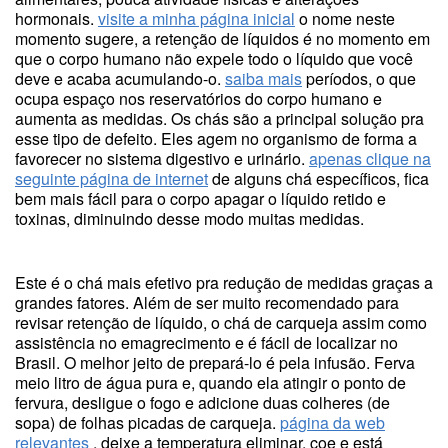
hormonais.
visite a minha página inicial
o nome neste
momento sugere, a retenção de líquidos é no momento em
que o corpo humano não expele todo o líquido que você
deve e acaba acumulando-o.
saiba mais
períodos, o que
ocupa espaço nos reservatórios do corpo humano e
aumenta as medidas. Os chás são a principal solução pra
esse tipo de defeito. Eles agem no organismo de forma a
favorecer no sistema digestivo e urinário.
apenas clique na
seguinte página de internet
de alguns chá específicos, fica
bem mais fácil para o corpo apagar o líquido retido e
toxinas, diminuindo desse modo muitas medidas.
Este é o chá mais efetivo pra redução de medidas graças a
grandes fatores. Além de ser muito recomendado para
revisar retenção de líquido, o chá de carqueja assim como
assistência no emagrecimento e é fácil de localizar no
Brasil. O melhor jeito de prepará-lo é pela infusão. Ferva
meio litro de água pura e, quando ela atingir o ponto de
fervura, desligue o fogo e adicione duas colheres (de
sopa) de folhas picadas de carqueja.
página da web
relevantes
, deixe a temperatura eliminar, coe e está