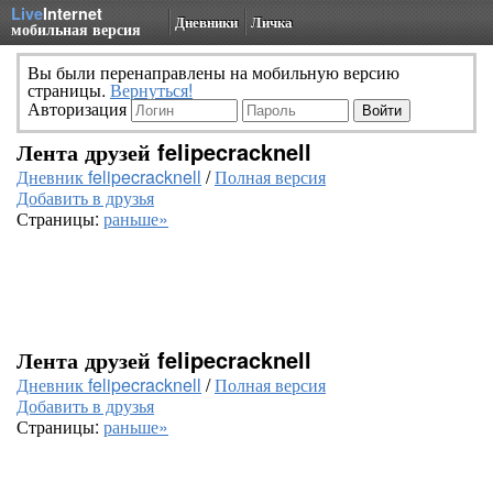
Live
Internet
Дневники
Личка
мобильная версия
Вы были перенаправлены на мобильную версию
страницы.
Вернуться!
Авторизация
Лента друзей felipecracknell
Дневник felipecracknell
/
Полная версия
Добавить в друзья
Страницы:
раньше»
Лента друзей felipecracknell
Дневник felipecracknell
/
Полная версия
Добавить в друзья
Страницы:
раньше»