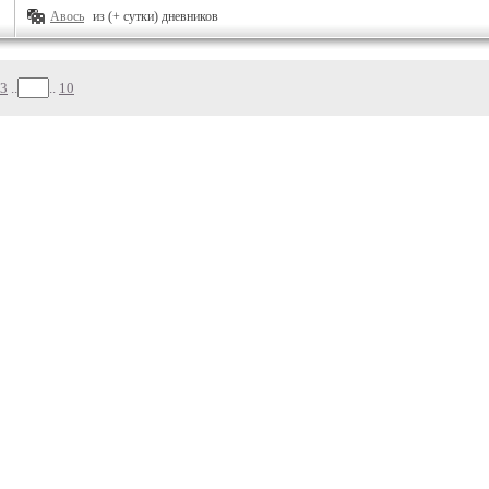
Авось
из (+ сутки) дневников
3
..
..
10