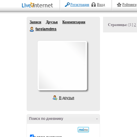
Регистрация
Вход
Рейтинги
Записи
Друзья
Комментарии
Страницы:
[1]
2
farelamdms
В друзья
Поиск по дневнику
-