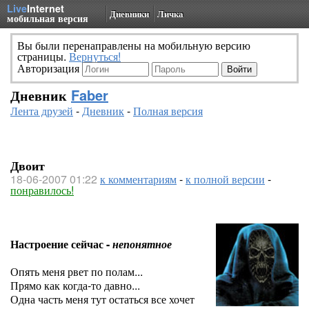
Live
Internet
Дневники
Личка
мобильная версия
Вы были перенаправлены на мобильную версию
страницы.
Вернуться!
Авторизация
Дневник
Faber
Лента друзей
-
Дневник
-
Полная версия
Двоит
18-06-2007 01:22
к комментариям
-
к полной версии
-
понравилось!
Настроение сейчас -
непонятное
Опять меня рвет по полам...
Прямо как когда-то давно...
Одна часть меня тут остаться все хочет