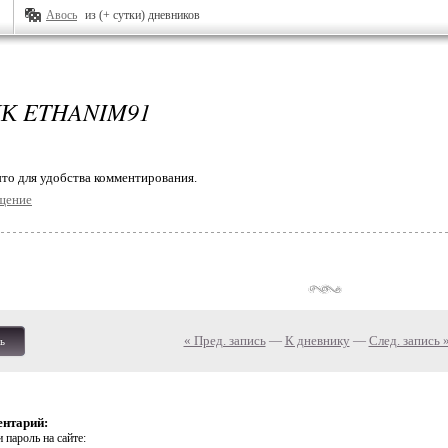
Авось
из (+ сутки) дневников
К ETHANIM91
то для удобства комментирования.
щение
« Пред. запись
—
К дневнику
—
След. запись 
ь
ентарий:
 пароль на сайте: