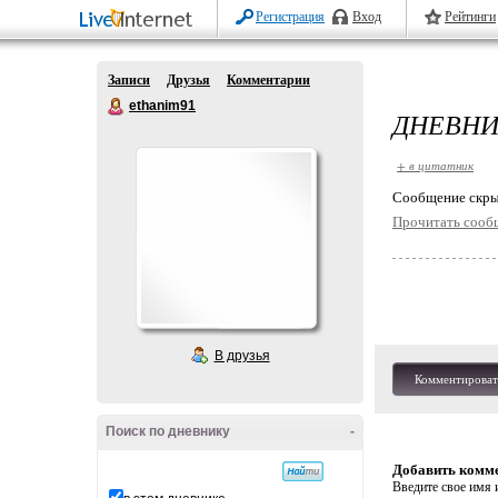
Регистрация
Вход
Рейтинги
Записи
Друзья
Комментарии
ethanim91
ДНЕВНИ
+ в цитатник
Cообщение скры
Прочитать сооб
В друзья
Комментироват
Поиск по дневнику
-
Добавить комм
Введите свое имя и