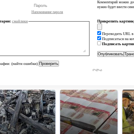
Комментарий можно доб
нужно будет ввести сим
Напоминание пароля
тария:
смайлики
Прикрепить картинк
Переводить URL в
Подписаться на к
Подписать карти
рафии: (найти ошибки)