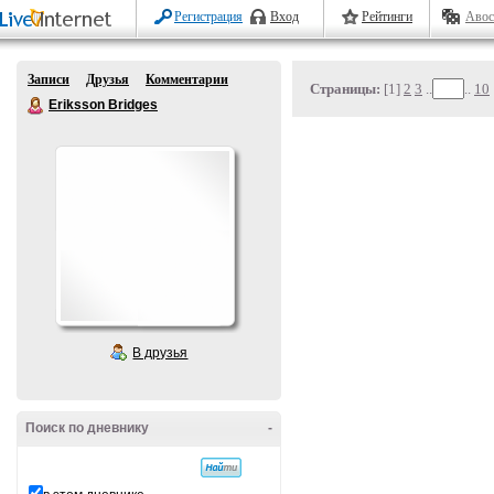
Регистрация
Вход
Рейтинги
Авос
Записи
Друзья
Комментарии
Страницы:
[1]
2
3
..
..
10
Eriksson Bridges
В друзья
Поиск по дневнику
-