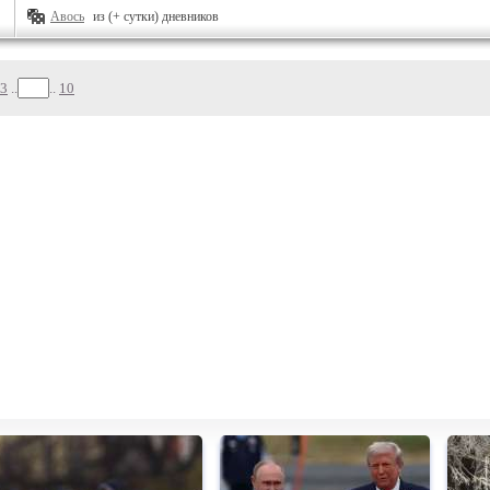
Авось
из (+ сутки) дневников
3
..
..
10