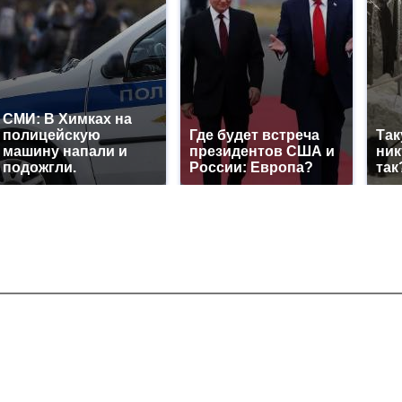
СМИ: В Химках на
полицейскую
Где будет встреча
Так
машину напали и
президентов США и
ник
подожгли.
России: Европа?
так