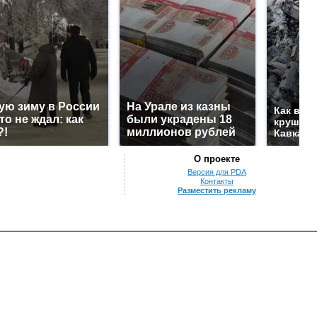
ую зиму в России
На Урале из казны
Как выг
то не ждал: как
были украдены 18
крушени
?!
миллионов рублей
Кавказе
О проекте
Версия для PDA
Контакты
Разместить рекламу