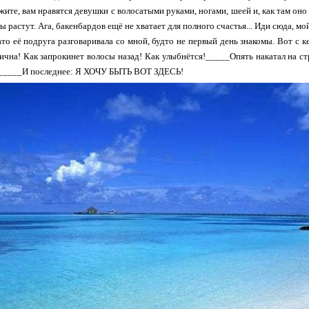
ажите, вам нравятся девушки с волосатыми руками, ногами, шеей и, как там оно 
ы растут. Ага, бакенбардов ещё не хватает для полного счастья... Иди сюда, мой
Зато её подруга разговаривала со мной, будто не первый день знакомы. Вот с к
ична! Как запрокинет волосы назад! Как улыбнётся!_____Опять накатал на с
)_____И последнее: Я ХОЧУ БЫТЬ ВОТ ЗДЕСЬ!