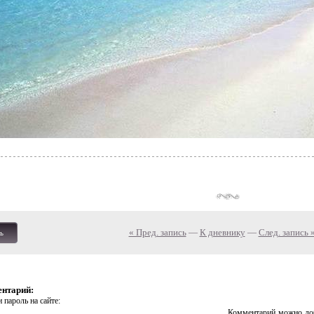
« Пред. запись
—
К дневнику
—
След. запись 
ь
ентарий:
 пароль на сайте:
Комментарий можно доб