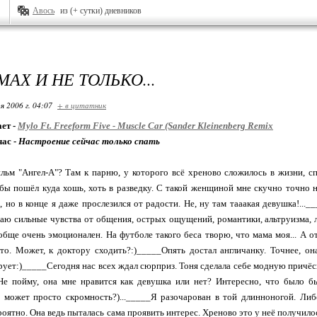
Авось
из (+ сутки) дневников
АХ И НЕ ТОЛЬКО...
я 2006 г. 04:07
+ в цитатник
ет -
Mylo Ft. Freeform Five - Muscle Car (Sander Kleinenberg Remix
час -
Настроение сейчас только спать
ьм "Ангел-А"? Там к парню, у которого всё хреново сложилось в жизни, спу
бы пошёл куда хошь, хоть в разведку. С такой женщиной мне скучно точно не
, но в конце я даже прослезился от радости. Не, ну там тааакая девушка!...
аю сильные чувства от общения, острых ощущений, романтики, альтруизма, л
вообще очень эмоционален. На футболе такого беса творю, что мама моя... А 
то. Может, к доктору сходить?:)_____Опять достал англичанку. Точнее, она
ует:)_____Сегодня нас всех ждал сюрприз. Тоня сделала себе модную причёску
 Не пойму, она мне нравится как девушка или нет? Интересно, что было б
а может просто скромность?)..._____Я разочарован в той длинноногой. Либ
роятно. Она ведь пыталась сама проявить интерес. Хреново это у неё получилос