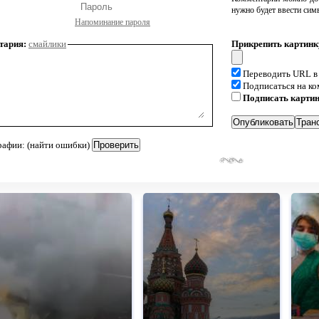
нужно будет ввести сим
Напоминание пароля
тария:
смайлики
Прикрепить картинк
Переводить URL в
Подписаться на к
Подписать карти
рафии: (найти ошибки)