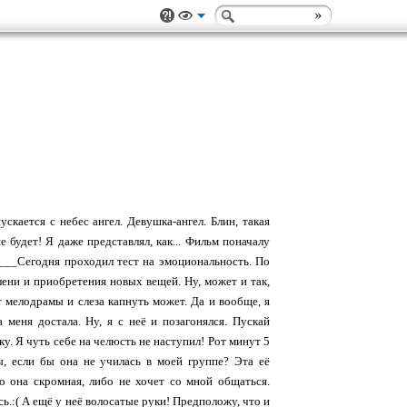
скается с небес ангел. Девушка-ангел. Блин, такая
 будет! Я даже представлял, как... Фильм поначалу
_____Сегодня проходил тест на эмоциональность. По
ени и приобретения новых вещей. Ну, может и так,
от мелодрамы и слеза капнуть может. Да и вообще, я
 меня достала. Ну, я с неё и позагонялся. Пускай
. Я чуть себе на челюсть не наступил! Рот минут 5
ы, если бы она не училась в моей группе? Эта её
о она скромная, либо не хочет со мной общаться.
ь.:( А ещё у неё волосатые руки! Предположу, что и