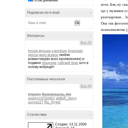
в этом дневнике
ноги. Бля, ну ск
где у мужиков ус
Подписка по e-mail
-
разочарован... 
Она так фотоген
психоаналитик:
Интересы
-
Все (9)
house-музыка
а вообще
бухалово
денсы
кино всякое
люблю
романтику(во всех проявлениях) и
подвиги
общение
тайский бокс
што в
голову взбредёт
Постоянные читатели
-
Все (8)
hywemy
Мадемуазель_Ню
andrey19700902
skittish_fancy
sonya527
Йа_ЛуЧиГ
Статистика
-
Создан: 13.11.2006