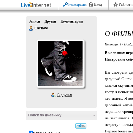
Регистрация
Вход
Рейтинги
Записи
Друзья
Комментарии
Enclave
О ФИЛЬМ
Пятница, 17 Ноябр
В колонках игра
Настроение сей
Вы смотрели фил
девушка! С ней 
казался скучным
тесту я испытыв
В друзья
кто знает... Я 
дёрганый какой-
нервишки тренир
Поиск по дневнику
-
не закрывался.
недоступность(
Первое более ве