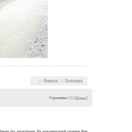
Нравится
Поделиться
»
Страницы:
[1] [
Новые
]
авить без регистрации. На дополнительной странице Вам