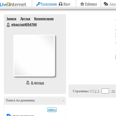
Регистрация
Вход
Рейтинги
Авос
Записи
Друзья
Комментарии
elsacruz4054760
В друзья
Страницы:
[1]
2
3
..
..
10
Поиск по дневнику
-